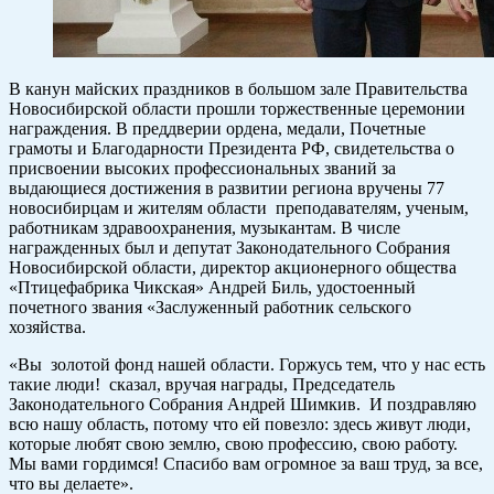
В канун майских праздников в большом зале Правительства
Новосибирской области прошли торжественные церемонии
награждения. В преддверии ордена, медали, Почетные
грамоты и Благодарности Президента РФ, свидетельства о
присвоении высоких профессиональных званий за
выдающиеся достижения в развитии региона вручены 77
новосибирцам и жителям области преподавателям, ученым,
работникам здравоохранения, музыкантам. В числе
награжденных был и депутат Законодательного Собрания
Новосибирской области, директор акционерного общества
«Птицефабрика Чикская» Андрей Биль, удостоенный
почетного звания «Заслуженный работник сельского
хозяйства.
«Вы золотой фонд нашей области. Горжусь тем, что у нас есть
такие люди! сказал, вручая награды, Председатель
Законодательного Собрания Андрей Шимкив. И поздравляю
всю нашу область, потому что ей повезло: здесь живут люди,
которые любят свою землю, свою профессию, свою работу.
Мы вами гордимся! Спасибо вам огромное за ваш труд, за все,
что вы делаете».