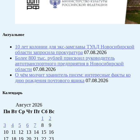
Актуальное
10 лет колонии для экс-замглавы ТУАД Новосибирской
области запросила прокуратура
07.08.2026
Более 800 тыс. рублей присвоил руководитель
автотранспортного предприятия в Новосибирской
области
07.08.2026
О чём молчит хранитель писем: интересные факты ко
дню рождения почтового ящика
07.08.2026
Календарь
Август 2026
Пн
Вт
Ср
Чт
Пт
Сб
Вс
1
2
3
4
5
6
7
8
9
10
11
12
13
14
15
16
17
18
19
20
21
22
23