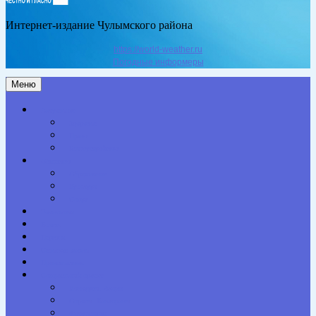
Интернет-издание Чулымского района
https://world-weather.ru
Погодные информеры
Меню
Актуальное
Здоровье
Право
Благоустройство
Общество
Образование
Культура
Спорт
Экономика
Власть
Персона
Сельская жизнь
Происшествия
Специальный проект
Конкурсы. Акции
Опросы. Викторины
Фотогалерея