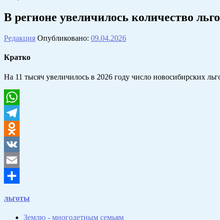
В регионе увеличилось количество льг
Редакция
Опубликовано:
09.04.2026
Кратко
На 11 тысяч увеличилось в 2026 году число новосибирских ль
WhatsApp
Telegram
Odnoklassniki
VK
Email
Отправить
льготы
Землю - многодетным семьям