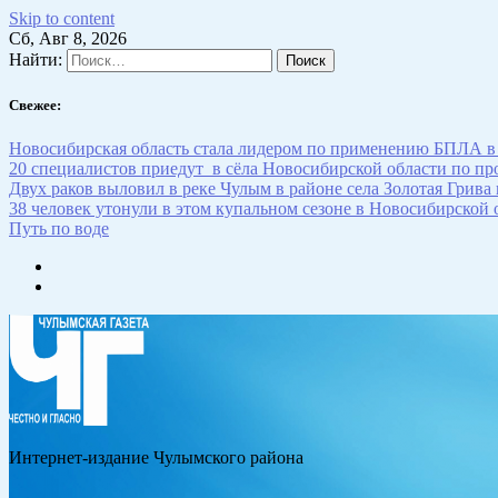
Skip to content
Сб, Авг 8, 2026
Найти:
Свежее:
Новосибирская область стала лидером по применению БПЛА в
20 специалистов приедут в сёла Новосибирской области по п
Двух раков выловил в реке Чулым в районе села Золотая Грива
38 человек утонули в этом купальном сезоне в Новосибирской 
Путь по воде
Интернет-издание Чулымского района