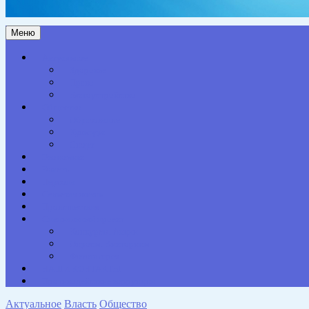
Меню
Актуальное
Здоровье
Право
Благоустройство
Общество
Образование
Культура
Спорт
Экономика
Власть
Персона
Сельская жизнь
Происшествия
Специальный проект
Конкурсы. Акции
Опросы. Викторины
Фотогалерея
НАШИ КОНТАКТЫ
Противодействие коррупции
Актуальное
Власть
Общество