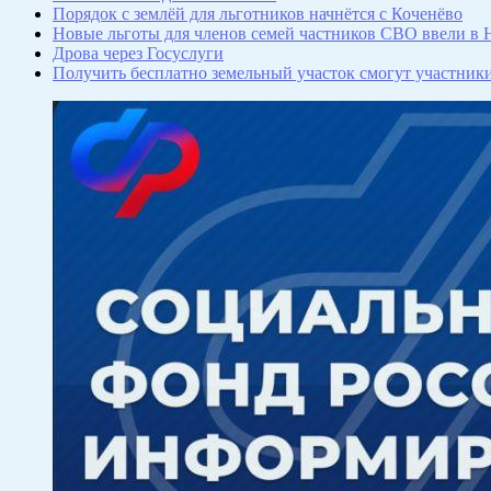
Порядок с землёй для льготников начнётся с Коченёво
Новые льготы для членов семей частников СВО ввели в 
Дрова через Госуслуги
Получить бесплатно земельный участок смогут участни