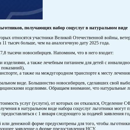
льготников, получающих набор соцуслуг в натуральном виде
торых относятся участники Великой Отечественной войны, вете
 11 тысяч больше, чем на аналогичную дату 2025 года.
,8 тысячи новосибирцев. Напомним, что в него входит:
 изделиями, а также лечебным питанием для детей с инвалидно
 показаний),
спорте, а также на междугородном транспорте к месту лечения 
альном виде. Большинство новосибирцев, сделавших свой выбор 
ицинскими изделиями. Обращаем внимание, что натуральные льг
тоимость услуг (услуги), от которых он отказался, Отделение С
лучения в натуральном виде набора соцуслуг льготники могут пр
т предоставляться с 1 января следующего за подачей заявления го
или денежной форме предусмотрены для того, чтобы льготники 
твующее заявление о форме предоставления НСУ.