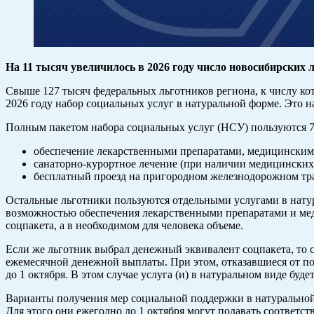
На 11 тысяч увеличилось в 2026 году число новосибирских 
Свыше 127 тысяч федеральных льготников региона, к числу ко
2026 году набор социальных услуг в натуральной форме. Это на
Полным пакетом набора социальных услуг (НСУ) пользуются 77
обеспечение лекарственными препаратами, медицинскими
санаторно-курортное лечение (при наличии медицинских
бесплатный проезд на пригородном железнодорожном тран
Остальные льготники пользуются отдельными услугами в натур
возможностью обеспечения лекарственными препаратами и мед
соцпакета, а в необходимом для человека объеме.
Если же льготник выбрал денежный эквивалент соцпакета, то с
ежемесячной денежной выплаты. При этом, отказавшиеся от по
до 1 октября. В этом случае услуга (и) в натуральном виде буде
Варианты получения мер социальной поддержки в натуральной 
Для этого они ежегодно до 1 октября могут подавать соответс