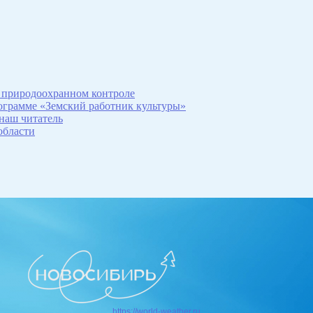
 природоохранном контроле
рограмме «Земский работник культуры»
 наш читатель
области
https://world-weather.ru