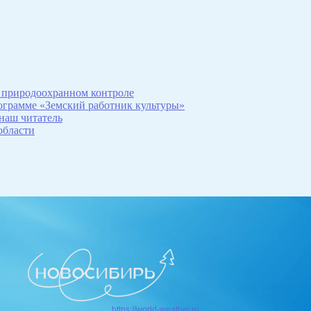
 природоохранном контроле
рограмме «Земский работник культуры»
 наш читатель
области
https://world-weather.ru