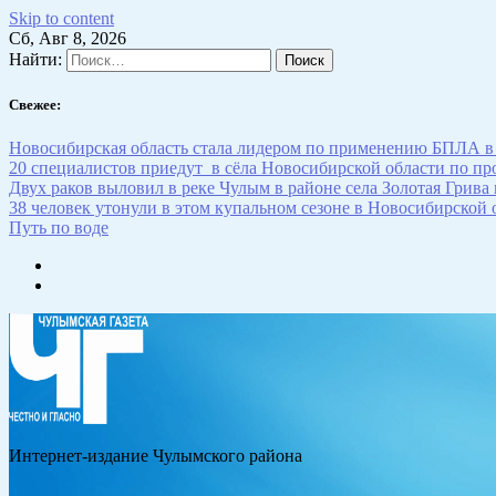
Skip to content
Сб, Авг 8, 2026
Найти:
Свежее:
Новосибирская область стала лидером по применению БПЛА в
20 специалистов приедут в сёла Новосибирской области по п
Двух раков выловил в реке Чулым в районе села Золотая Грива
38 человек утонули в этом купальном сезоне в Новосибирской 
Путь по воде
Интернет-издание Чулымского района