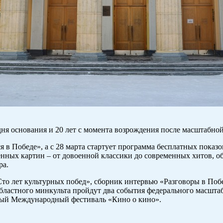
дня основания и 20 лет с момента возрождения после масштабно
 в Победе», а с 28 марта стартует программа бесплатных показо
нных картин – от довоенной классики до современных хитов, о
тра.
 лет культурных побед», сборник интервью «Разговоры в Побед
 областного минкульта пройдут два события федерального масш
ый Международный фестиваль «Кино о кино».