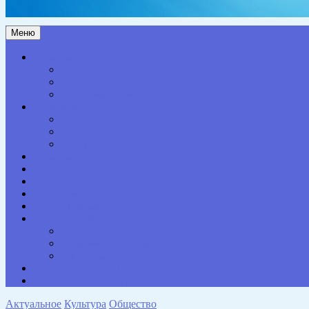
Меню
Актуальное
Здоровье
Право
Благоустройство
Общество
Образование
Культура
Спорт
Экономика
Власть
Персона
Сельская жизнь
Происшествия
Специальный проект
Конкурсы. Акции
Опросы. Викторины
Фотогалерея
НАШИ КОНТАКТЫ
Противодействие коррупции
Актуальное
Культура
Общество