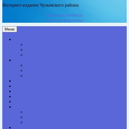
Интернет-издание Чулымского района
https://world-weather.ru
Погодные информеры
Меню
Актуальное
Здоровье
Право
Благоустройство
Общество
Образование
Культура
Спорт
Экономика
Власть
Персона
Сельская жизнь
Происшествия
Специальный проект
Конкурсы. Акции
Опросы. Викторины
Фотогалерея
НАШИ КОНТАКТЫ