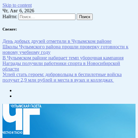
Skip to content
Чт, Авг 6, 2026
Найти:
Свежее:
День добрых друзей отметили в Чулымском районе
Школы Чулымского района прошли проверку готовности к
новому учебному году
В Чулымском районе набирает темп уборочная кампания
Награды получили работники спорта в Новосибирской
области
Успей стать героем: добровольцы в беспилотные войска
получат 2,9 млн рублей и места в вузах и колледжах