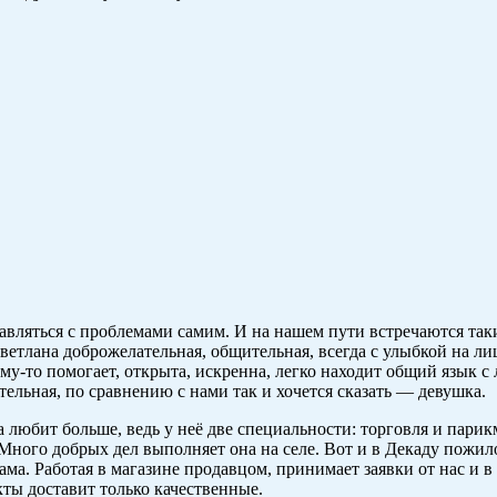
равляться с проблемами самим. И на нашем пути встречаются так
Светлана доброжелательная, общительная, всегда с улыбкой на л
кому-то помогает, открыта, искренна, легко находит общий язык 
тельная, по сравнению с нами так и хочется сказать — девушка.
а любит больше, ведь у неё две специальности: торговля и парик
. Много добрых дел выполняет она на селе. Вот и в Декаду пожи
сама. Работая в магазине продавцом, принимает заявки от нас и в
ты доставит только качественные.