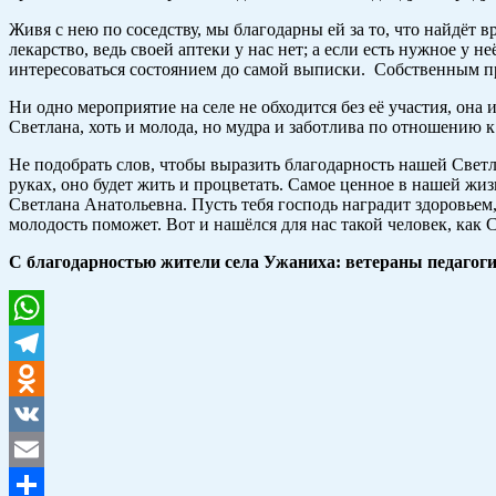
Живя с нею по соседству, мы благодарны ей за то, что найдёт в
лекарство, ведь своей аптеки у нас нет; а если есть нужное у н
интересоваться состоянием до самой выписки. Собственным при
Ни одно мероприятие на селе не обходится без её участия, она 
Светлана, хоть и молода, но мудра и заботлива по отношению к
Не подобрать слов, чтобы выразить благодарность нашей Светл
руках, оно будет жить и процветать. Самое ценное в нашей жизн
Светлана Анатольевна. Пусть тебя господь наградит здоровьем,
молодость поможет. Вот и нашёлся для нас такой человек, как 
С благодарностью жители села Ужаниха: ветераны педагог
WhatsApp
Telegram
Odnoklassniki
VK
Email