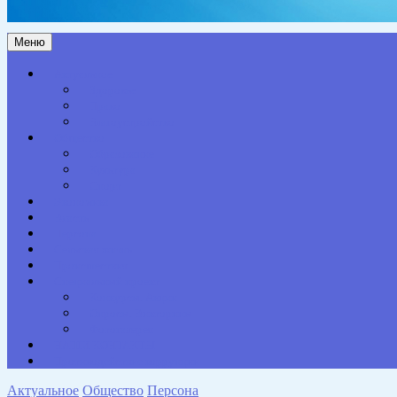
Меню
Актуальное
Здоровье
Право
Благоустройство
Общество
Образование
Культура
Спорт
Экономика
Власть
Персона
Сельская жизнь
Происшествия
Специальный проект
Конкурсы. Акции
Опросы. Викторины
Фотогалерея
НАШИ КОНТАКТЫ
Противодействие коррупции
Актуальное
Общество
Персона