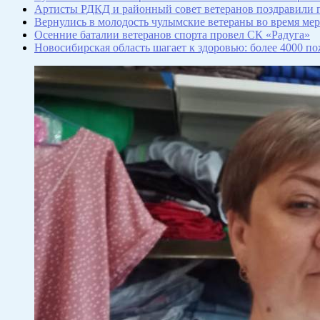
Артисты РДКД и районный совет ветеранов поздравили 
Вернулись в молодость чулымские ветераны во время ме
Осенние баталии ветеранов спорта провел СК «Радуга»
Новосибирская область шагает к здоровью: более 4000 