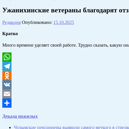
Ужанихинские ветераны благодарят от
Редакция
Опубликовано:
15.10.2025
Кратко
Много времени уделяет своей работе. Трудно сказать, какую он
WhatsApp
Telegram
Odnoklassniki
VK
Email
Отправить
Декада пожилых
Чулымские пенсионеры выявили самого меткого в стрелк