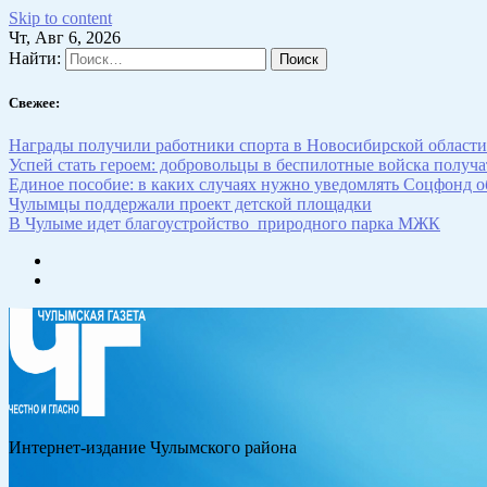
Skip to content
Чт, Авг 6, 2026
Найти:
Свежее:
Награды получили работники спорта в Новосибирской области
Успей стать героем: добровольцы в беспилотные войска получат
Единое пособие: в каких случаях нужно уведомлять Соцфонд 
Чулымцы поддержали проект детской площадки
В Чулыме идет благоустройство природного парка МЖК
Интернет-издание Чулымского района