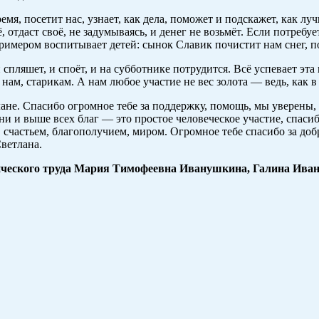
ремя, посетит нас, узнает, как дела, поможет и подскажет, как л
её, отдаст своё, не задумываясь, и денег не возьмёт. Если потребу
мером воспитывает детей: сынок Славик почистит нам снег, поин
и спляшет, и споёт, и на субботнике потрудится. Всё успевает э
 нам, старикам. А нам любое участие не вес золота — ведь, как 
ане. Спасибо огромное тебе за поддержку, помощь, мы уверены, 
и и выше всех благ — это простое человеческое участие, спасибо
 счастьем, благополучием, миром. Огромное тебе спасибо за добр
Светлана.
ического труда Мария Тимофеевна Иванушкина, Галина Иван