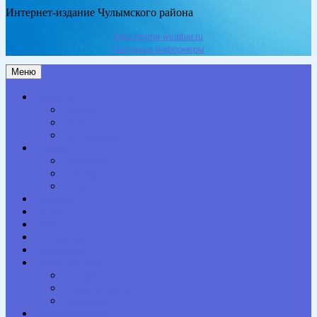
Интернет-издание Чулымского района
https://world-weather.ru
Погодные информеры
Меню
Актуальное
Здоровье
Право
Благоустройство
Общество
Образование
Культура
Спорт
Экономика
Власть
Персона
Сельская жизнь
Происшествия
Специальный проект
Конкурсы. Акции
Опросы. Викторины
Фотогалерея
НАШИ КОНТАКТЫ