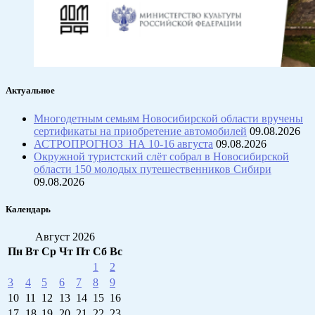
Актуальное
Многодетным семьям Новосибирской области вручены
сертификаты на приобретение автомобилей
09.08.2026
АСТРОПРОГНОЗ НА 10-16 августа
09.08.2026
Окружной туристский слёт собрал в Новосибирской
области 150 молодых путешественников Сибири
09.08.2026
Календарь
Август 2026
Пн
Вт
Ср
Чт
Пт
Сб
Вс
1
2
3
4
5
6
7
8
9
10
11
12
13
14
15
16
17
18
19
20
21
22
23