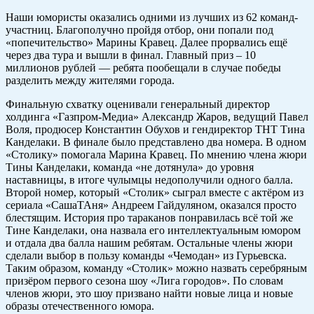
Наши юмористы оказались одними из лучших из 62 команд-
участниц. Благополучно пройдя отбор, они попали под
«попечительство» Марины Кравец. Далее прорвались ещё
через два тура и вышли в финал. Главный приз – 10
миллионов рублей — ребята пообещали в случае победы
разделить между жителями города.
Финальную схватку оценивали генеральный директор
холдинга «Газпром-Медиа» Александр Жаров, ведущий Павел
Воля, продюсер Константин Обухов и гендиректор ТНТ Тина
Канделаки. В финале было представлено два номера. В одном
«Столику» помогала Марина Кравец. По мнению члена жюри
Тины Канделаки, команда «не дотянула» до уровня
наставницы, в итоге чулымцы недополучили одного балла.
Второй номер, который «Столик» сыграл вместе с актёром из
сериала «СашаТАня» Андреем Гайдуляном, оказался просто
блестящим. История про тараканов понравилась всё той же
Тине Канделаки, она назвала его интеллектуальным юмором
и отдала два балла нашим ребятам. Остальные члены жюри
сделали выбор в пользу команды «Чемодан» из Гурьевска.
Таким образом, команду «Столик» можно назвать серебряным
призёром первого сезона шоу «Лига городов». По словам
членов жюри, это шоу призвано найти новые лица и новые
образы отечественного юмора.