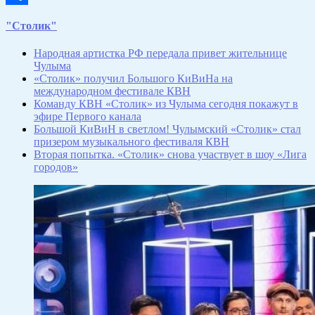
Отправить
"Столик"
Народная артистка РФ передала привет жительнице
Чулыма
«Столик» получил Большого КиВиНа на
международном фестивале КВН
Команду КВН «Столик» из Чулыма сегодня покажут в
эфире Первого канала
Большой КиВиН в светлом! Чулымский «Столик» стал
призером музыкального фестиваля КВН
Вторая попытка. «Столик» снова участвует в шоу «Лига
городов»