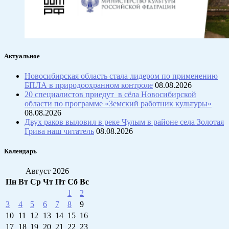
Актуальное
Новосибирская область стала лидером по применению
БПЛА в природоохранном контроле
08.08.2026
20 специалистов приедут в сёла Новосибирской
области по программе «Земский работник культуры»
08.08.2026
Двух раков выловил в реке Чулым в районе села Золотая
Грива наш читатель
08.08.2026
Календарь
Август 2026
Пн
Вт
Ср
Чт
Пт
Сб
Вс
1
2
3
4
5
6
7
8
9
10
11
12
13
14
15
16
17
18
19
20
21
22
23