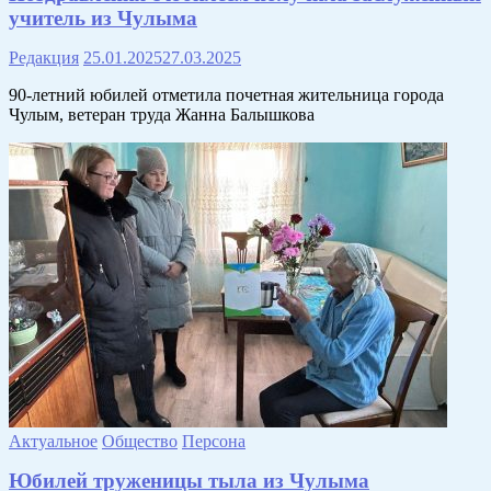
учитель из Чулыма
Редакция
25.01.2025
27.03.2025
90-летний юбилей отметила почетная жительница города
Чулым, ветеран труда Жанна Балышкова
Актуальное
Общество
Персона
Юбилей труженицы тыла из Чулыма