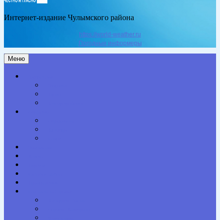
Интернет-издание Чулымского района
https://world-weather.ru
Погодные информеры
Меню
Актуальное
Здоровье
Право
Благоустройство
Общество
Образование
Культура
Спорт
Экономика
Власть
Персона
Сельская жизнь
Происшествия
Специальный проект
Конкурсы. Акции
Опросы. Викторины
Фотогалерея