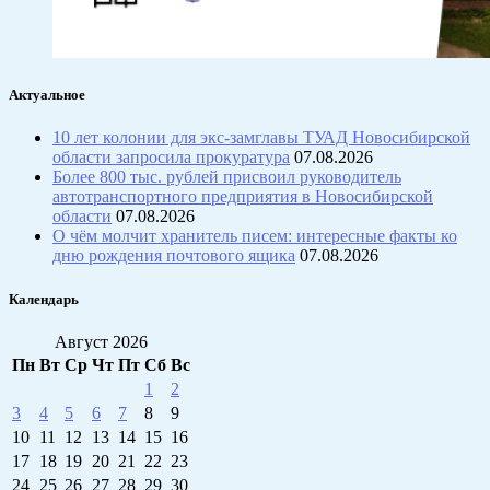
Актуальное
10 лет колонии для экс-замглавы ТУАД Новосибирской
области запросила прокуратура
07.08.2026
Более 800 тыс. рублей присвоил руководитель
автотранспортного предприятия в Новосибирской
области
07.08.2026
О чём молчит хранитель писем: интересные факты ко
дню рождения почтового ящика
07.08.2026
Календарь
Август 2026
Пн
Вт
Ср
Чт
Пт
Сб
Вс
1
2
3
4
5
6
7
8
9
10
11
12
13
14
15
16
17
18
19
20
21
22
23
24
25
26
27
28
29
30