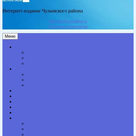
Интернет-издание Чулымского района
https://world-weather.ru
Погодные информеры
Меню
Актуальное
Здоровье
Право
Благоустройство
Общество
Образование
Культура
Спорт
Экономика
Власть
Персона
Сельская жизнь
Происшествия
Специальный проект
Конкурсы. Акции
Опросы. Викторины
Фотогалерея