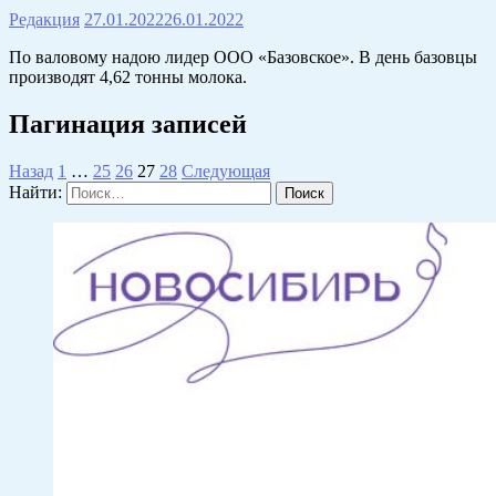
Редакция
27.01.2022
26.01.2022
По валовому надою лидер ООО «Базовское». В день базовцы
производят 4,62 тонны молока.
Пагинация записей
Назад
1
…
25
26
27
28
Следующая
Найти: