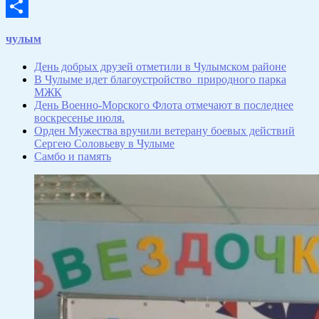
Email
Отправить
чулым
День добрых друзей отметили в Чулымском районе
В Чулыме идет благоустройство природного парка
МЖК
День Военно-Морского Флота отмечают в последнее
воскресенье июля.
Орден Мужества вручили ветерану боевых действий
Сергею Соловьеву в Чулыме
Самбо и память