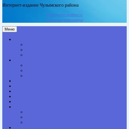
Интернет-издание Чулымского района
https://world-weather.ru
Погодные информеры
Меню
Актуальное
Здоровье
Право
Благоустройство
Общество
Образование
Культура
Спорт
Экономика
Власть
Персона
Сельская жизнь
Происшествия
Специальный проект
Конкурсы. Акции
Опросы. Викторины
Фотогалерея
НАШИ КОНТАКТЫ