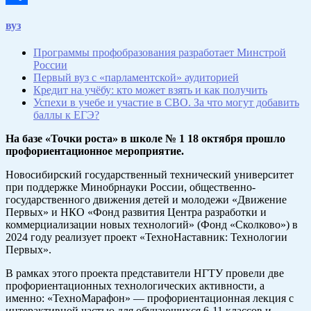
Отправить
вуз
Программы профобразования разработает Минстрой
России
Первый вуз с «парламентской» аудиторией
Кредит на учёбу: кто может взять и как получить
Успехи в учебе и участие в СВО. За что могут добавить
баллы к ЕГЭ?
На базе «Точки роста» в школе № 1 18 октября прошло
профориентационное мероприятие.
Новосибирский государственный технический университет
при поддержке Минобрнауки России, общественно-
государственного движения детей и молодежи «Движение
Первых» и НКО «Фонд развития Центра разработки и
коммерциализации новых технологий» (Фонд «Сколково») в
2024 году реализует проект «ТехноНаставник: Технологии
Первых».
В рамках этого проекта представители НГТУ провели две
профориентационных технологических активности, а
именно: «ТехноМарафон» — профориентационная лекция с
интерактивной частью для обучающихся 6-11 классов и