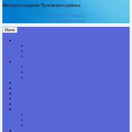
Интернет-издание Чулымского района
https://world-weather.ru
Погодные информеры
Меню
Актуальное
Здоровье
Право
Благоустройство
Общество
Образование
Культура
Спорт
Экономика
Власть
Персона
Сельская жизнь
Происшествия
Специальный проект
Конкурсы. Акции
Опросы. Викторины
Фотогалерея
НАШИ КОНТАКТЫ