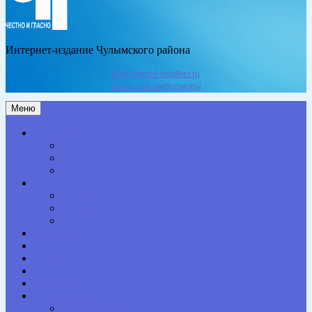
Интернет-издание Чулымского района
https://world-weather.ru
Погодные информеры
Меню
Актуальное
Здоровье
Право
Благоустройство
Общество
Образование
Культура
Спорт
Экономика
Власть
Персона
Сельская жизнь
Происшествия
Специальный проект
Конкурсы. Акции