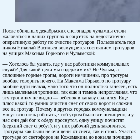
После обильных декабрьских снегопадов чулымцы стали
жаловаться в наших группах в соцсетях на недостаточно
оперативную работу по очистке тротуаров. Пользователь под
ником Николай Васильев возмущается состоянием тротуаров
на улицах Максима Горького и Чулымской:
— Хотелось бы узнать, где у нас работники коммунальных
служб? Для какой цели мы содержим их? Не Чулым, а
сплошные горные тропы, дороги не чищены, про тротуры
вообще говорить нечего. На Максима Горького по тротуару
вообще идти нельзя, мало того что он полностью занесен, есть
лишь маленькая тропинка, так еще и темень непроглядная, что
эту тропинку не видно — ребенок в канаву свалился. Еще
плюс какой-то умник очистил снег от своих ворот и сложил
все на тротуар. Почему в других городах коммунальщики
могут всю ночь работать, чтоб утром было все почищено, а у
нас они дай бог к обеду проснутся, одну улицу почистят
(верхний снег сгребут), и у них рабочий день закончится.
Тротуары как были не очищены от снега, так и стоят. Участок
тротуара от светофоров на Кожемякина до вокзала почищен