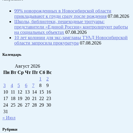
99% новорожденных в Новосибирской области
прикладывают к груди сразу после рождения
07.08.2026
Школы, библиотеки, пешеходные тротуары:
представители «Единой России» контролируют работы
на социальных объектах
07.08.2026
10 лет колонии для экс-замглавы ТУАД Новосибирской
области запросила прокуратура
07.08.2026
Календарь
Август 2026
Пн
Вт
Ср
Чт
Пт
Сб
Вс
1
2
3
4
5
6
7
8
9
10
11
12
13
14
15
16
17
18
19
20
21
22
23
24
25
26
27
28
29
30
31
« Июл
Рубрики