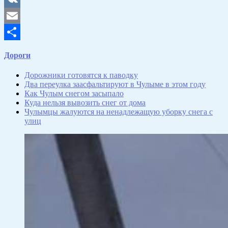
VK
Email
Отправить
Дороги
Дорожники готовятся к паводку
Два переулка заасфальтируют в Чулыме в этом году
Как Чулым снегом засыпало
Куда нельзя вывозить снег от дома
Чулымцы жалуются на ненадлежащую уборку снега с
улиц