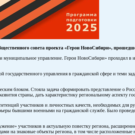
бщественного совета проекта «Герои НовоСибири», прошедше
и муниципальное управление. Герои НовоСибири» проходил в ию
й государственного управления в гражданской сфере и теми зада
ским блоком. Стояла задача сформировать представление о Росс
развития страны, дать характеристику региональному аспекту го
етенций участников и личностных качеств, необходимых для рук
рьеры бывшими военными на гражданской службе. Было проведен
ужение» участников в актуальную повестку региона, расширени
дами на знаковые объекты региона, в том числе расположенные