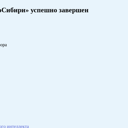
оСибири» успешно завершен
бора
го интеллекта