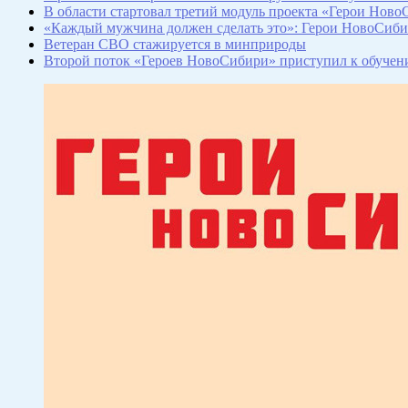
В области стартовал третий модуль проекта «Герои Нов
«Каждый мужчина должен сделать это»: Герои НовоСиби
Ветеран СВО стажируется в минприроды
Второй поток «Героев НовоСибири» приступил к обуче