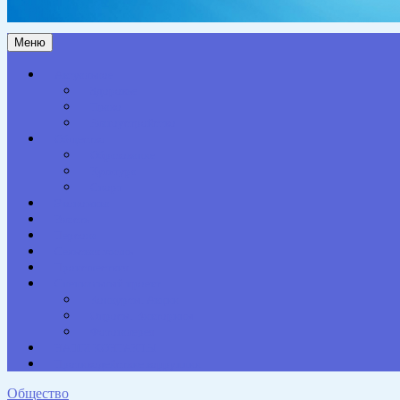
Меню
Актуальное
Здоровье
Право
Благоустройство
Общество
Образование
Культура
Спорт
Экономика
Власть
Персона
Сельская жизнь
Происшествия
Специальный проект
Конкурсы. Акции
Опросы. Викторины
Фотогалерея
НАШИ КОНТАКТЫ
Противодействие коррупции
Общество