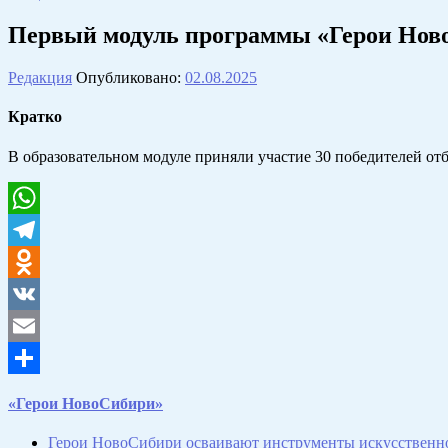
Первый модуль программы «Герои Нов
Редакция
Опубликовано:
02.08.2025
Кратко
В образовательном модуле приняли участие 30 победителей от
WhatsApp
Telegram
Odnoklassniki
VK
Email
Отправить
«Герои НовоСибири»
Герои НовоСибири осваивают инструменты искусственно