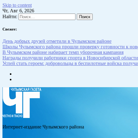
Skip to content
Чт, Авг 6, 2026
Найти:
Свежее:
День добрых друзей отметили в Чулымском районе
Школы Чулымского района прошли проверку готовности к нов
В Чулымском районе набирает темп уборочная кампания
Награды получили работники спорта в Новосибирской области
Успей стать героем: добровольцы в беспилотные войска получат
Интернет-издание Чулымского района