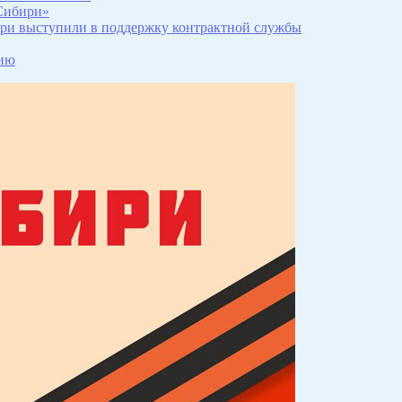
оСибири»
ри выступили в поддержку контрактной службы
нию