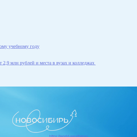
ому учебному году
 2,9 млн рублей и места в вузах и колледжах
https://world-weather.ru