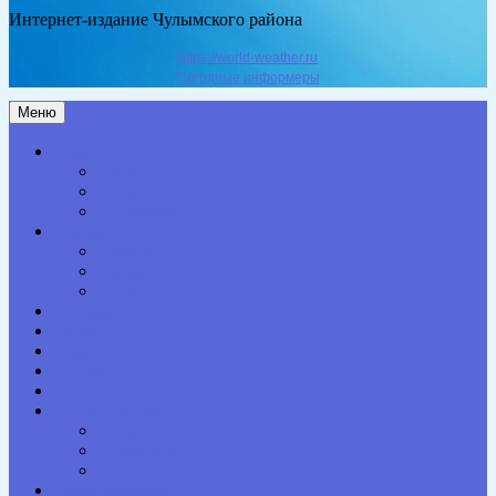
Интернет-издание Чулымского района
https://world-weather.ru
Погодные информеры
Меню
Актуальное
Здоровье
Право
Благоустройство
Общество
Образование
Культура
Спорт
Экономика
Власть
Персона
Сельская жизнь
Происшествия
Специальный проект
Конкурсы. Акции
Опросы. Викторины
Фотогалерея
НАШИ КОНТАКТЫ