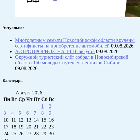
Актуальное
Многодетным семьям Новосибирской области вручены
сертификаты на приобретение автомобилей
09.08.2026
АСТРОПРОГНОЗ НА 10-16 августа
09.08.2026
Окружной туристский слёт собрал в Новосибирской
области 150 молодых путешественников Сибири
09.08.2026
Календарь
Август 2026
Пн
Вт
Ср
Чт
Пт
Сб
Вс
1
2
3
4
5
6
7
8
9
10
11
12
13
14
15
16
17
18
19
20
21
22
23
24
25
26
27
28
29
30