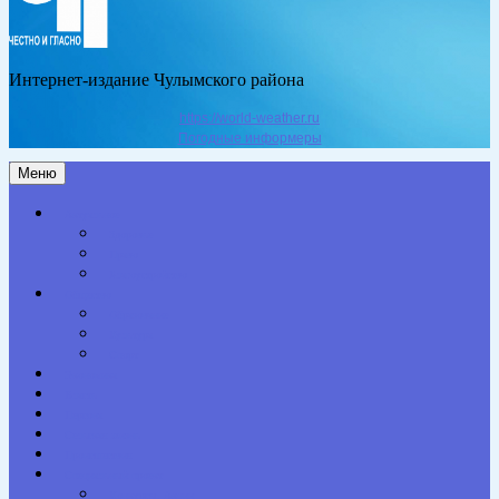
Интернет-издание Чулымского района
https://world-weather.ru
Погодные информеры
Меню
Актуальное
Здоровье
Право
Благоустройство
Общество
Образование
Культура
Спорт
Экономика
Власть
Персона
Сельская жизнь
Происшествия
Специальный проект
Конкурсы. Акции