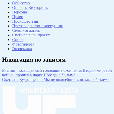
Общество
Опросы. Викторины
Персона
Право
Происшествия
Противодействие коррупции
Сельская жизнь
Специальный проект
Спорт
Фотогалерея
Экономика
Навигация по записям
Митинг, посвящённый годовщине окончания Второй мировой
войны, прошёл в парке Победы г. Чулыма
Светлана Кудрявцева: «Мы не волшебники, но мы работаем»