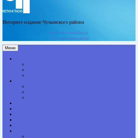
Интернет-издание Чулымского района
https://world-weather.ru
Погодные информеры
Меню
Актуальное
Здоровье
Право
Благоустройство
Общество
Образование
Культура
Спорт
Экономика
Власть
Персона
Сельская жизнь
Происшествия
Специальный проект
Конкурсы. Акции