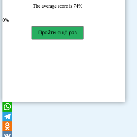
The average score is 74%
LinkedIn
Facebook
VKontakte
0%
Пройти ещё раз
WhatsApp
Telegram
Odnoklassniki