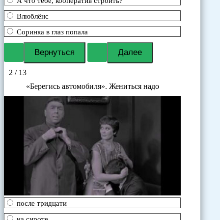
А что тебе, кооператив строить?
Влюблёнс
Соринка в глаз попала
2 / 13
«Берегись автомобиля». Жениться надо
после тридцати
на сироте