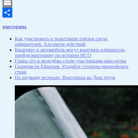
VK
Email
Отправить
викторина
Как участвовать в розыгрыше призов среди
избирателей. Алгоритм действий
Квартиру и автомобиль могут выиграть избиратели,
пройдя викторину по истории НСО
Главы сёл и молодёжь стали участниками квиз-игры
Галопом по Европам. Угадайте столицы европейских
стран
По щучьему веленью. Викторина ко Дню труда