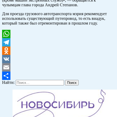
(кроме машин экстренных служб)», — обращается к
чулымцам глава города Андрей Степанов.
Для проезда грузового автотранспорта мэрия рекомендует
использовать существующий путепровод, то есть виадук,
который также был отремонтирован в прошлом году.
WhatsApp
Telegram
Odnoklassniki
VK
Email
Найти:
Отправить