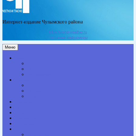
Интернет-издание Чулымского района
https://world-weather.ru
Погодные информеры
Меню
Актуальное
Здоровье
Право
Благоустройство
Общество
Образование
Культура
Спорт
Экономика
Власть
Персона
Сельская жизнь
Происшествия
Специальный проект
Конкурсы. Акции