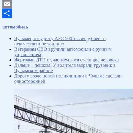
VK
Email
Отправить
автомобиль
Чулымец отсудил у АЗС 500 тысяч рублей за
некачественное топливо
Ветеранам СВО вручили автомобили с ручным
управлением
Жертвами ДТП с участием лося стали два человека
Дальше – пешком! У водителя забрали грузовик в
Чулымском районе
Дорогу возле новой поликлиники в Чулыме сделали
односторонней