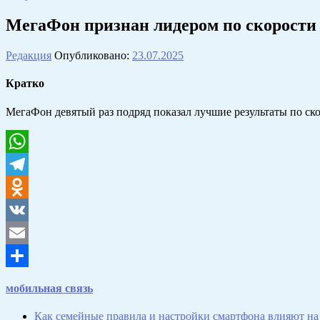
МегаФон признан лидером по скорости 
Редакция
Опубликовано:
23.07.2025
Кратко
МегаФон девятый раз подряд показал лучшие результаты по ск
WhatsApp
Telegram
Odnoklassniki
VK
Email
Отправить
мобильная связь
Как семейные правила и настройки смартфона влияют на 