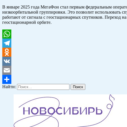
В январе 2025 года МегаФон стал первым федеральным операт
низкоорбитальной группировки. Это позволит использовать с
работают от сигнала с геостационарных спутников. Переход на
геостационарной орбите.
WhatsApp
Telegram
Odnoklassniki
VK
Email
Найти:
Отправить