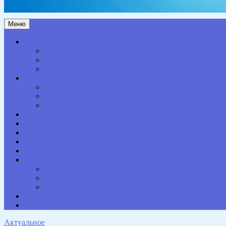
Меню
Актуальное
Здоровье
Право
Благоустройство
Общество
Образование
Культура
Спорт
Экономика
Власть
Персона
Сельская жизнь
Происшествия
Специальный проект
Конкурсы. Акции
Опросы. Викторины
Фотогалерея
НАШИ КОНТАКТЫ
Противодействие коррупции
Актуальное