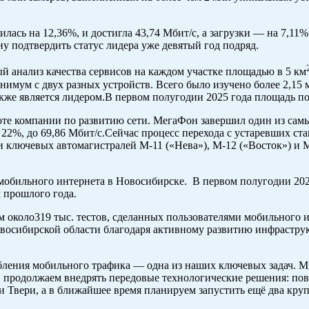
лась на 12,36%, и достигла 43,74 Мбит/с, а загрузки — на 7,11%
 подтвердить статус лидера уже девятый год подряд.
 анализ качества сервисов на каждом участке площадью в 5 км
имум с двух разных устройств. Всего было изучено более 2,15 м
кже является лидером.В первом полугодии 2025 года площадь по
боте компании по развитию сети. МегаФон завершил один из сам
2%, до 69,86 Мбит/с.Сейчас процесс перехода с устаревших стан
 ключевых автомагистралей М-11 («Нева»), М-12 («Восток») и М
обильного интернета в Новосибирске. В первом полугодии 2025 
 прошлого года.
около319 тыс. тестов, сделанных пользователями мобильного ин
ибирской области благодаря активному развитию инфраструкту
ребления мобильного трафика — одна из наших ключевых задач.
 продолжаем внедрять передовые технологические решения: пов
 и Твери, а в ближайшее время планируем запустить ещё два кр