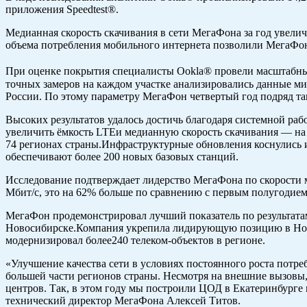
приложения Speedtest®.
Медианная скорость скачивания в сети МегаФона за год увеличи
объема потребления мобильного интернета позволили МегаФону
При оценке покрытия специалисты Ookla® провели масштабный
точных замеров на каждом участке анализировались данные мин
России. По этому параметру МегаФон четвертый год подряд та
Высоких результатов удалось достичь благодаря системной ра
увеличить ёмкость LTEи медианную скорость скачивания — на 2
74 регионах страны.Инфраструктурные обновления коснулись и
обеспечивают более 200 новых базовых станций.
Исследование подтверждает лидерство МегаФона по скорости м
Мбит/с, это на 62% больше по сравнению с первым полугодием
МегаФон продемонстрировал лучший показатель по результатам 
Новосибирске.Компания укрепила лидирующую позицию в Новос
модернизировал более240 телеком-объектов в регионе.
«Улучшение качества сети в условиях постоянного роста пот
большей части регионов страны. Несмотря на внешние вызовы,
центров. Так, в этом году мы построили ЦОД в Екатеринбурге
технический директор МегаФона Алексей Титов.