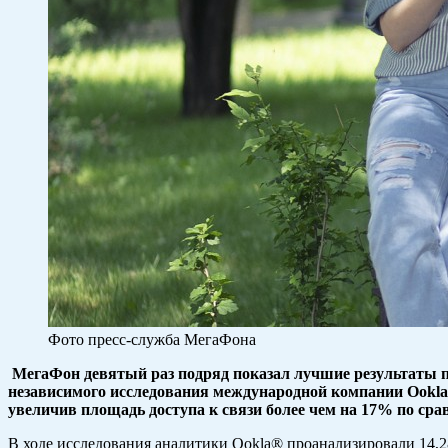
Фото пресс-служба МегаФона
МегаФон девятый раз подряд показал лучшие результаты п
независимого исследования международной компании Ookla®
увеличив площадь доступа к связи более чем на 17% по ср
В ходе исследования аналитики Ookla® проанализировали 14,2