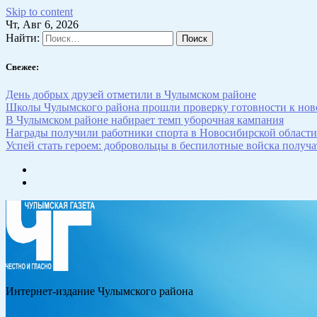
Skip to content
Чт, Авг 6, 2026
Найти:
Свежее:
День добрых друзей отметили в Чулымском районе
Школы Чулымского района прошли проверку готовности к нов
В Чулымском районе набирает темп уборочная кампания
Награды получили работники спорта в Новосибирской области
Успей стать героем: добровольцы в беспилотные войска получат
Интернет-издание Чулымского района