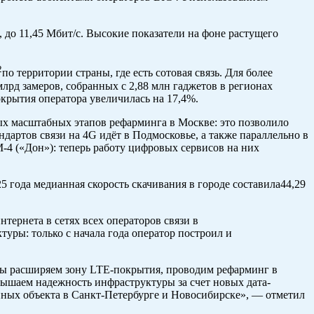
, до 11,45 Мбит/с. Высокие показатели на фоне растущего
2
по территории страны, где есть сотовая связь. Для более
лрд замеров, собранных с 2,88 млн гаджетов в регионах
крытия оператора увеличилась на 17,4%.
ых масштабных этапов рефарминга в Москве: это позволило
дартов связи на 4G идёт в Подмосковье, а также параллельно в
-4 («Дон»): теперь работу цифровых сервисов на них
года медианная скорость скачивания в городе составила44,29
тернета в сетях всех операторов связи в
ры: только с начала года оператор построил и
 Мы расширяем зону LTE-покрытия, проводим рефарминг в
ышаем надежность инфраструктуры за счет новых дата-
упных объекта в Санкт-Петербурге и Новосибирске», — отметил