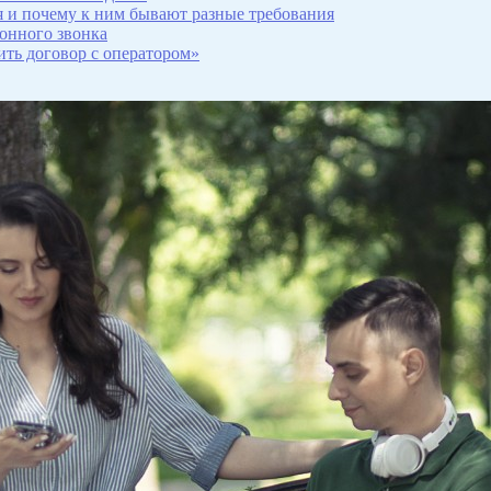
я и почему к ним бывают разные требования
фонного звонка
ить договор с оператором»