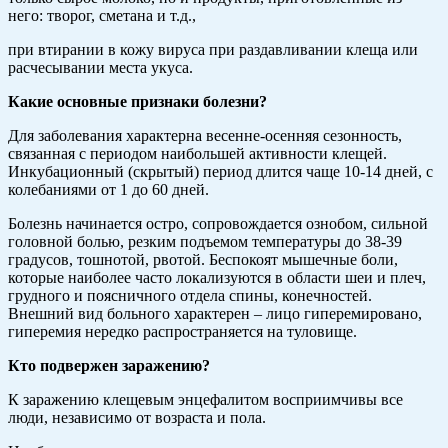
него: творог, сметана и т.д.,
при втирании в кожу вируса при раздавливании клеща или
расчесывании места укуса.
Какие основные признаки болезни?
Для заболевания характерна весенне-осенняя сезонность,
связанная с периодом наибольшей активности клещей.
Инкубационный (скрытый) период длится чаще 10-14 дней, с
колебаниями от 1 до 60 дней.
Болезнь начинается остро, сопровождается ознобом, сильной
головной болью, резким подъемом температуры до 38-39
градусов, тошнотой, рвотой. Беспокоят мышечные боли,
которые наиболее часто локализуются в области шеи и плеч,
грудного и поясничного отдела спины, конечностей.
Внешний вид больного характерен – лицо гиперемировано,
гиперемия нередко распространяется на туловище.
Кто подвержен заражению?
К заражению клещевым энцефалитом восприимчивы все
люди, независимо от возраста и пола.