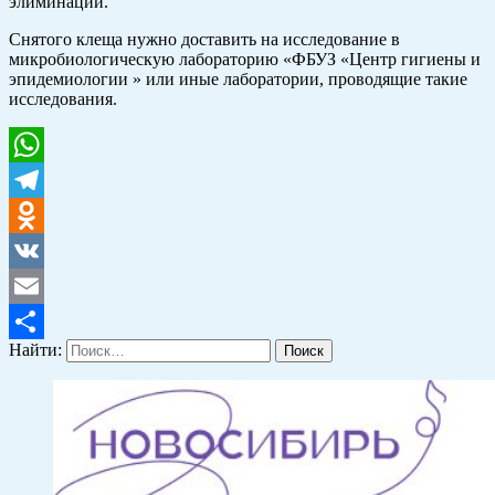
элиминации.
Снятого клеща нужно доставить на исследование в
микробиологическую лабораторию «ФБУЗ «Центр гигиены и
эпидемиологии » или иные лаборатории, проводящие такие
исследования.
WhatsApp
Telegram
Odnoklassniki
VK
Email
Найти:
Отправить