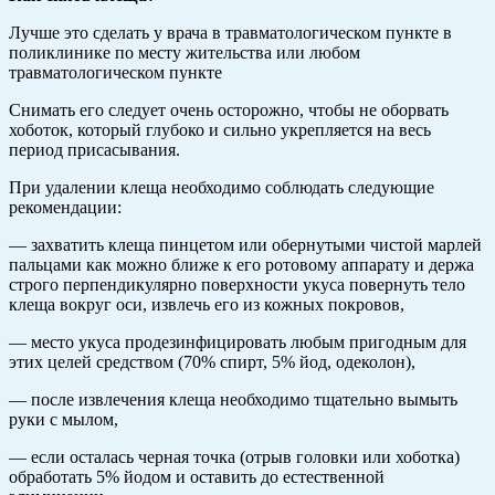
Лучше это сделать у врача в травматологическом пункте в
поликлинике по месту жительства или любом
травматологическом пункте
Снимать его следует очень осторожно, чтобы не оборвать
хоботок, который глубоко и сильно укрепляется на весь
период присасывания.
При удалении клеща необходимо соблюдать следующие
рекомендации:
— захватить клеща пинцетом или обернутыми чистой марлей
пальцами как можно ближе к его ротовому аппарату и держа
строго перпендикулярно поверхности укуса повернуть тело
клеща вокруг оси, извлечь его из кожных покровов,
— место укуса продезинфицировать любым пригодным для
этих целей средством (70% спирт, 5% йод, одеколон),
— после извлечения клеща необходимо тщательно вымыть
руки с мылом,
— если осталась черная точка (отрыв головки или хоботка)
обработать 5% йодом и оставить до естественной