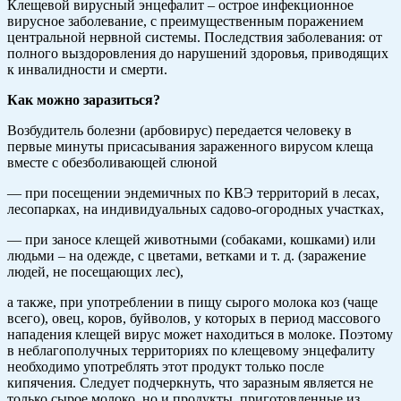
Клещевой вирусный энцефалит – острое инфекционное
вирусное заболевание, с преимущественным поражением
центральной нервной системы. Последствия заболевания: от
полного выздоровления до нарушений здоровья, приводящих
к инвалидности и смерти.
Как можно заразиться?
Возбудитель болезни (арбовирус) передается человеку в
первые минуты присасывания зараженного вирусом клеща
вместе с обезболивающей слюной
— при посещении эндемичных по КВЭ территорий в лесах,
лесопарках, на индивидуальных садово-огородных участках,
— при заносе клещей животными (собаками, кошками) или
людьми – на одежде, с цветами, ветками и т. д. (заражение
людей, не посещающих лес),
а также, при употреблении в пищу сырого молока коз (чаще
всего), овец, коров, буйволов, у которых в период массового
нападения клещей вирус может находиться в молоке. Поэтому
в неблагополучных территориях по клещевому энцефалиту
необходимо употреблять этот продукт только после
кипячения. Следует подчеркнуть, что заразным является не
только сырое молоко, но и продукты, приготовленные из