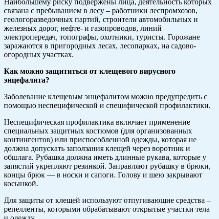
Наибольшему риску подвержены лица, деятельность которых
связана с пребыванием в лесу – работники леспромхозов,
геологоразведочных партий, строители автомобильных и
железных дорог, нефте- и газопроводов, линий
электропередач, топографы, охотники, туристы. Горожане
заражаются в пригородных лесах, лесопарках, на садово-
огородных участках.
Как можно защититься от клещевого вирусного
энцефалита?
Заболевание клещевым энцефалитом можно предупредить с
помощью неспецифической и специфической профилактики.
Неспецифическая профилактика включает применение
специальных защитных костюмов (для организованных
контингентов) или приспособленной одежды, которая не
должна допускать заползания клещей через воротник и
обшлага. Рубашка должна иметь длинные рукава, которые у
запястий укрепляют резинкой. Заправляют рубашку в брюки,
концы брюк — в носки и сапоги. Голову и шею закрывают
косынкой.
Для защиты от клещей используют отпугивающие средства –
репелленты, которыми обрабатывают открытые участки тела
и одежду.