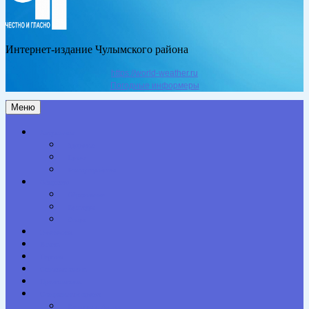
Интернет-издание Чулымского района
https://world-weather.ru
Погодные информеры
Меню
Актуальное
Здоровье
Право
Благоустройство
Общество
Образование
Культура
Спорт
Экономика
Власть
Персона
Сельская жизнь
Происшествия
Специальный проект
Конкурсы. Акции