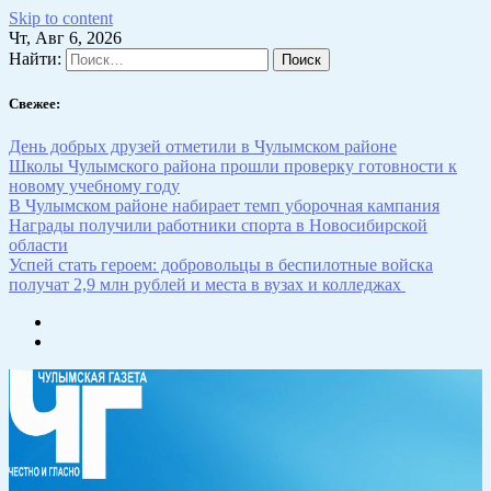
Skip to content
Чт, Авг 6, 2026
Найти:
Свежее:
День добрых друзей отметили в Чулымском районе
Школы Чулымского района прошли проверку готовности к
новому учебному году
В Чулымском районе набирает темп уборочная кампания
Награды получили работники спорта в Новосибирской
области
Успей стать героем: добровольцы в беспилотные войска
получат 2,9 млн рублей и места в вузах и колледжах