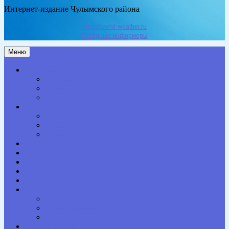
Интернет-издание Чулымского района
https://world-weather.ru
Погодные информеры
Меню
Актуальное
Здоровье
Право
Благоустройство
Общество
Образование
Культура
Спорт
Экономика
Власть
Персона
Сельская жизнь
Происшествия
Специальный проект
Конкурсы. Акции
Опросы. Викторины
Фотогалерея
НАШИ КОНТАКТЫ