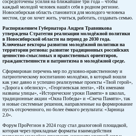
сосредоточены усилия на ближайшие три года – чтобы
каждый молодой человек нашёл себя в родном регионе.
Новосибирская область становится для молодого человека
местом, где он хочет жить, учиться, работать, создавать семью.
Распоряжением Губернатора Андрея Травникова
утверждена Стратегия реализации молодёжной политики
в Новосибирской области на период до 2030 года.
Ключевые векторы развития молодёжной политики на
территории региона: развитие традиционных российских
ценностно-смысловых и нравственных ориентиров,
гражданственности и патриотизма в молодёжной среде.
Сформирован перечень мер по духовно-нравственному и
патриотическому воспитанию молодёжи, в который вошли
как уже давно и успешно реализуемые проекты «Твой герой»,
«Дорога к обелиску», «Георгиевская лента», «Их именами
названы улицы», «Исторические уроки Памяти» в школах,
традиционные акции «Окна Победы» и «Свеча Памяти», так
и новые системные решения, направленные на формирование
пусть отсроченного, но более ёмкого результата: «Зарница
2.0».
Форум ПроРегион в 2024 году стал диалоговой площадкой,
которая через прикладные форматы взаимодействия