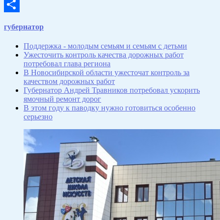
Email
Отправить
губернатор
Поддержка - молодым семьям и семьям с детьми
Ужесточить контроль качества дорожных работ
потребовал глава региона
В Новосибирской области ужесточат контроль за
качеством дорожных работ
Губернатор Андрей Травников потребовал ускорить
ямочный ремонт дорог
В этом году к паводку нужно готовиться особенно
серьезно