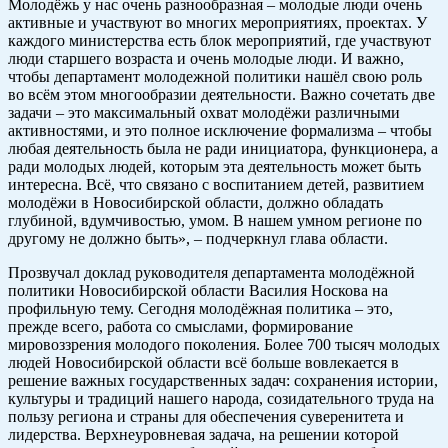
Молодёжь у нас очень разнообразная – молодые люди очень
активные и участвуют во многих мероприятиях, проектах. У
каждого министерства есть блок мероприятий, где участвуют
люди старшего возраста и очень молодые люди. И важно,
чтобы департамент молодежной политики нашёл свою роль
во всём этом многообразии деятельности. Важно сочетать две
задачи – это максимальный охват молодёжи различными
активностями, и это полное исключение формализма – чтобы
любая деятельность была не ради инициатора, функционера, а
ради молодых людей, которым эта деятельность может быть
интересна. Всё, что связано с воспитанием детей, развитием
молодёжи в Новосибирской области, должно обладать
глубиной, вдумчивостью, умом. В нашем умном регионе по
другому не должно быть», – подчеркнул глава области.
Прозвучал доклад руководителя департамента молодёжной
политики Новосибирской области Василия Носкова на
профильную тему. Сегодня молодёжная политика – это,
прежде всего, работа со смыслами, формирование
мировоззрения молодого поколения. Более 700 тысяч молодых
людей Новосибирской области всё больше вовлекается в
решение важных государственных задач: сохранения истории,
культуры и традиций нашего народа, созидательного труда на
пользу региона и страны для обеспечения суверенитета и
лидерства. Верхнеуровневая задача, на решении которой