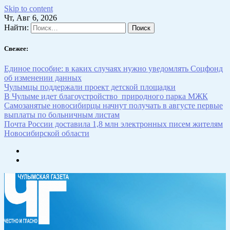
Skip to content
Чт, Авг 6, 2026
Найти:
Свежее:
Единое пособие: в каких случаях нужно уведомлять Соцфонд
об изменении данных
Чулымцы поддержали проект детской площадки
В Чулыме идет благоустройство природного парка МЖК
Самозанятые новосибирцы начнут получать в августе первые
выплаты по больничным листам
Почта России доставила 1,8 млн электронных писем жителям
Новосибирской области