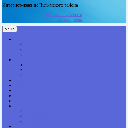
Интернет-издание Чулымского района
https://world-weather.ru
Погодные информеры
Меню
Актуальное
Здоровье
Право
Благоустройство
Общество
Образование
Культура
Спорт
Экономика
Власть
Персона
Сельская жизнь
Происшествия
Специальный проект
Конкурсы. Акции
Опросы. Викторины
Фотогалерея
НАШИ КОНТАКТЫ