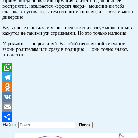
Приём, когда первая информация влияет на дальнейшее
восприятие, называется «эффект якоря»: мошенники тебя
сначала запугивают, затем путают и торопят, и — втягивают в
диверсию.
Ведь после шантажа и угроз предложения злоумышленников
кажутся не такими уж страшными. Но это только иллюзия.
Угрожают — не реагируй. В любой непонятной ситуации
звони родителям или сразу в полицию — они точно знают,
что делать
WhatsApp
Telegram
Odnoklassniki
VK
Email
Найти:
Отправить