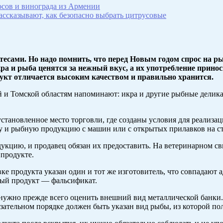
осов и винограда из Армении
ассказывают, как безопасно выбрать цитрусовые
тесами. Но надо помнить, что перед Новым годом спрос на 
а и рыба ценятся за нежный вкус, а их употребление принос
дукт отличается высоким качеством и правильно хранится.
 и Томской областям напоминают: икра и другие рыбные делик
тановленное место торговли, где созданы условия для реализа
ру и рыбную продукцию с машин или с открытых прилавков на с
укцию, и продавец обязан их предоставить. На ветеринарном св
продукте.
е продукта указан один и тот же изготовитель, что совпадают а
нный продукт — фальсификат.
ужно прежде всего оценить внешний вид металлической банки. 
зательном порядке должен быть указан вид рыбы, из которой по