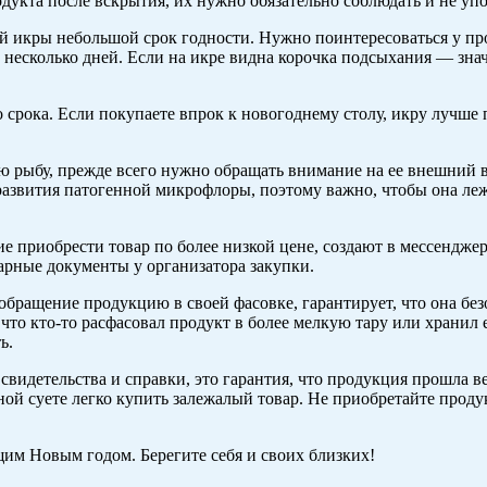
дукта после вскрытия, их нужно обязательно соблюдать и не упо
ой икры небольшой срок годности. Нужно поинтересоваться у пр
 несколько дней. Если на икре видна корочка подсыхания — знач
 срока. Если покупаете впрок к новогоднему столу, икру лучше
ю рыбу, прежде всего нужно обращать внимание на ее внешний в
развития патогенной микрофлоры, поэтому важно, чтобы она леж
 приобрести товар по более низкой цене, создают в мессендже
нарные документы у организатора закупки.
ращение продукцию в своей фасовке, гарантирует, что она безо
о, что кто-то расфасовал продукт в более мелкую тару или хран
ь.
свидетельства и справки, это гарантия, что продукция прошла в
ной суете легко купить залежалый товар. Не приобретайте проду
им Новым годом. Берегите себя и своих близких!