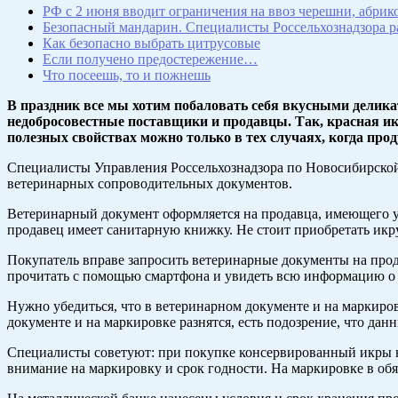
РФ с 2 июня вводит ограничения на ввоз черешни, абрик
Безопасный мандарин. Специалисты Россельхознадзора р
Как безопасно выбрать цитрусовые
Если получено предостережение…
Что посеешь, то и пожнешь
В праздник все мы хотим побаловать себя вкусными делика
недобросовестные поставщики и продавцы. Так, красная икр
полезных свойствах можно только в тех случаях, когда про
Специалисты Управления Россельхознадзора по Новосибирской
ветеринарных сопроводительных документов.
Ветеринарный документ оформляется на продавца, имеющего ус
продавец имеет санитарную книжку. Не стоит приобретать ик
Покупатель вправе запросить ветеринарные документы на прод
прочитать с помощью смартфона и увидеть всю информацию о 
Нужно убедиться, что в ветеринарном документе и на маркировк
документе и на маркировке разнятся, есть подозрение, что да
Специалисты советуют: при покупке консервированный икры н
внимание на маркировку и срок годности. На маркировке в обя