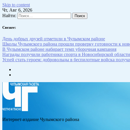
Skip to content
Чт, Авг 6, 2026
Найти:
Свежее:
День добрых друзей отметили в Чулымском районе
Школы Чулымского района прошли проверку готовности к нов
В Чулымском районе набирает темп уборочная кампания
Награды получили работники спорта в Новосибирской области
Успей стать героем: добровольцы в беспилотные войска получат
Интернет-издание Чулымского района