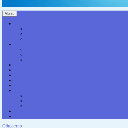
Меню
Актуальное
Здоровье
Право
Благоустройство
Общество
Образование
Культура
Спорт
Экономика
Власть
Персона
Сельская жизнь
Происшествия
Специальный проект
Конкурсы. Акции
Опросы. Викторины
Фотогалерея
НАШИ КОНТАКТЫ
Противодействие коррупции
Общество