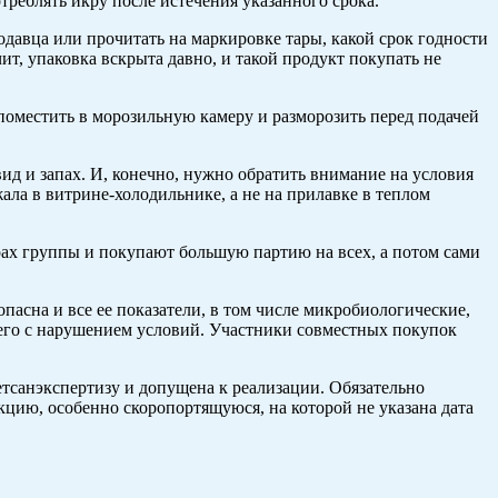
треблять икру после истечения указанного срока.
одавца или прочитать на маркировке тары, какой срок годности
ит, упаковка вскрыта давно, и такой продукт покупать не
 поместить в морозильную камеру и разморозить перед подачей
ид и запах. И, конечно, нужно обратить внимание на условия
ала в витрине-холодильнике, а не на прилавке в теплом
рах группы и покупают большую партию на всех, а потом сами
пасна и все ее показатели, в том числе микробиологические,
ил его с нарушением условий. Участники совместных покупок
етсанэкспертизу и допущена к реализации. Обязательно
кцию, особенно скоропортящуюся, на которой не указана дата