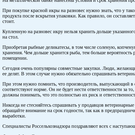
На металлической банке нанесены условия и срок хранения про
При покупке красной икры на разновес нужно знать, что у так
продукта после вскрытия упаковки. Как правило, он составляет
стоит.
Купленную на разновес икру нельзя хранить дольше указанного
на стол.
Приобретая рыбные деликатесы, в том числе соленую, копчену
хранения. Чем дольше хранится рыба, тем больше вероятность 
помещении.
Сегодня очень популярны совместные закупки. Люди, желающие
ее делят. В этом случае нужно обязательно спрашивать ветери
При этом нужно помнить, что производитель, выпускающий в об
соответствуют норме. Он не будет нести ответственности за т
должны понимать, что это полностью их риск и ответственност
Никогда не стесняйтесь спрашивать у продавцов ветеринарные 
обращайте внимание на срок годности, так как в предпразднич
выработки.
Специалисты Россельхознадзора поздравляют всех с наступающ