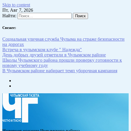
Skip to content
Пт, Авг 7, 2026
Найти:
Свежее:
Социальная уличная служба Чулыма на страже безопасности
на дорогах
Встреча в чулымском клубе " Надежда"
День добрых друзей отметили в Чулымском районе
Школы Чулымского района прошли проверку готовности к
новому учебному году
В Чулымском районе набирает темп уборочная кампания
Интернет-издание Чулымского района