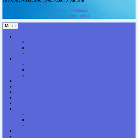
https://world-weather.ru
Погодные информеры
Меню
Актуальное
Здоровье
Право
Благоустройство
Общество
Образование
Культура
Спорт
Экономика
Власть
Персона
Сельская жизнь
Происшествия
Специальный проект
Конкурсы. Акции
Опросы. Викторины
Фотогалерея
НАШИ КОНТАКТЫ
Противодействие коррупции