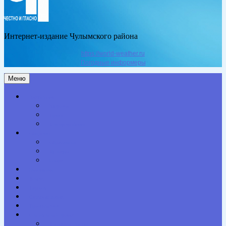
Интернет-издание Чулымского района
https://world-weather.ru
Погодные информеры
Меню
Актуальное
Здоровье
Право
Благоустройство
Общество
Образование
Культура
Спорт
Экономика
Власть
Персона
Сельская жизнь
Происшествия
Специальный проект
Конкурсы. Акции