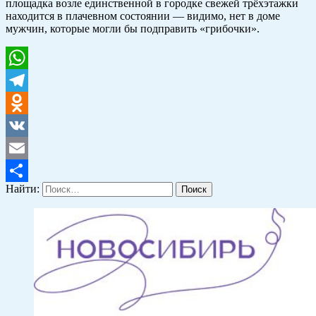
площадка возле единственной в городке свежей трёхэтажки
находится в плачевном состоянии — видимо, нет в доме
мужчин, которые могли бы подправить «грибочки».
WhatsApp
Telegram
Odnoklassniki
VK
Email
Найти:
Отправить