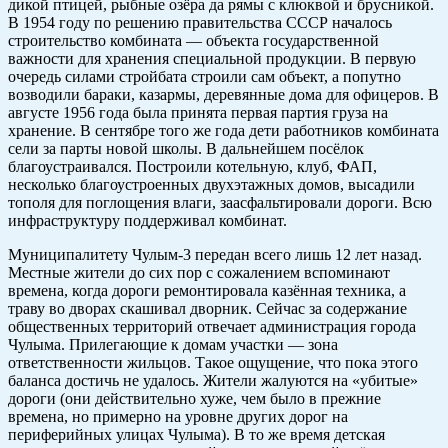
дикой птицей, рыбные озёра да рямы с клюквой и брусникой.
В 1954 году по решению правительства СССР началось
строительство комбината — объекта государственной
важности для хранения специальной продукции. В первую
очередь силами стройбата строили сам объект, а попутно
возводили бараки, казармы, деревянные дома для офицеров. В
августе 1956 года была принята первая партия груза на
хранение. В сентябре того же года дети работников комбината
сели за парты новой школы. В дальнейшем посёлок
благоустраивался. Построили котельную, клуб, ФАП,
несколько благоустроенных двухэтажных домов, высадили
тополя для поглощения влаги, заасфальтировали дороги. Всю
инфраструктуру поддерживал комбинат.
Муниципалитету Чулым-3 передан всего лишь 12 лет назад.
Местные жители до сих пор с сожалением вспоминают
времена, когда дороги ремонтировала казённая техника, а
траву во дворах скашивал дворник. Сейчас за содержание
общественных территорий отвечает администрация города
Чулыма. Прилегающие к домам участки — зона
ответственности жильцов. Такое ощущение, что пока этого
баланса достичь не удалось. Жители жалуются на «убитые»
дороги (они действительно хуже, чем было в прежние
времена, но примерно на уровне других дорог на
периферийных улицах Чулыма). В то же время детская