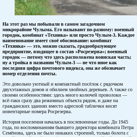
На этот раз мы побывали в самом загадочном
микрорайоне Чулыма. Его называют по-разному: военный
городок, комбинат «Техника» или просто Чулым-3. Каждое
наименование имеет своё обоснование: комбинат
«Техника» — это, можно сказать, градообразующее
предприятие, входящее в состав «Росрезерва»; военный
городок — потому что здесь расположена воинская часть;
ну а тройка в названии Чулым-3 — не что иное как
последняя цифра почтового индекса, она же обозначает
номер отделения почты.
Это довольно уютный и компактный посёлок с рядочком
двухэтажных домов и обилием хвойных деревьев. А также со
своими особенностями: здесь много колючей проволоки —
всё-таки сразу два режимных объекта рядом, и даже на
гражданских зданиях вместо адресной таблички висят
инвентарные номера Росрезерва.
История поселения началась в послевоенные годы. До 1945
года, по воспоминаниям бывшего директора комбината Петра
Семёнова, здесь не было никаких строений, только болота с