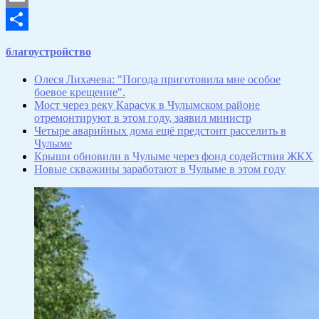
Email
Отправить
благоустройство
Олеся Лихачева: "Погода приготовила мне особое
боевое крещение".
Мост через реку Карасук в Чулымском районе
отремонтируют в этом году, заявил министр
Четыре аварийных дома ещё предстоит расселить в
Чулыме
Крыши обновили в Чулыме через фонд содействия ЖКХ
Новые скважины заработают в Чулыме в этом году