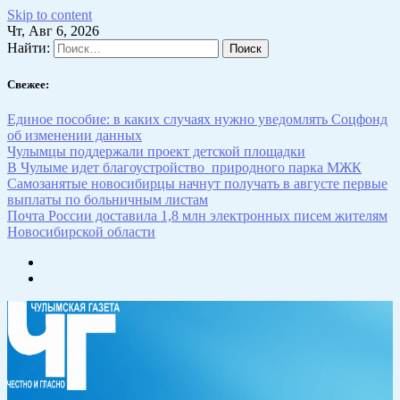
Skip to content
Чт, Авг 6, 2026
Найти:
Свежее:
Единое пособие: в каких случаях нужно уведомлять Соцфонд
об изменении данных
Чулымцы поддержали проект детской площадки
В Чулыме идет благоустройство природного парка МЖК
Самозанятые новосибирцы начнут получать в августе первые
выплаты по больничным листам
Почта России доставила 1,8 млн электронных писем жителям
Новосибирской области