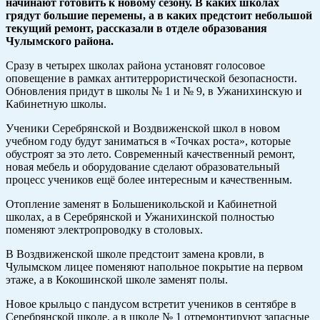
начинают готовить к новому сезону. В каких школах
грядут большие перемены, а в каких предстоит небольшой
текущий ремонт, рассказали в отделе образования
Чулымского района.
Сразу в четырех школах района установят голосовое
оповещение в рамках антитеррористической безопасности.
Обновления придут в школы № 1 и № 9, в Ужанихинскую и
Кабинетную школы.
Ученики Серебрянской и Воздвиженской школ в новом
учебном году будут заниматься в «Точках роста», которые
обустроят за это лето. Современный качественный ремонт,
новая мебель и оборудование сделают образовательный
процесс учеников ещё более интересным и качественным.
Отопление заменят в Большеникольской и Кабинетной
школах, а в Серебрянской и Ужанихинской полностью
поменяют электропроводку в столовых.
В Воздвиженской школе предстоит замена кровли, в
Чулымском лицее поменяют напольное покрытие на первом
этаже, а в Кокошинской школе заменят полы.
Новое крыльцо с пандусом встретит учеников в сентябре в
Серебрянской школе, а в школе № 1 отремонтируют запасные