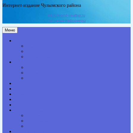
Интернет-издание Чулымского района
https://world-weather.ru
Погодные информеры
Меню
Актуальное
Здоровье
Право
Благоустройство
Общество
Образование
Культура
Спорт
Экономика
Власть
Персона
Сельская жизнь
Происшествия
Специальный проект
Конкурсы. Акции
Опросы. Викторины
Фотогалерея
НАШИ КОНТАКТЫ