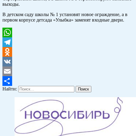
выходы.
В детском саду школы № 1 установят новое ограждение, а в
первом корпусе детсада «Улыбка» заменят входные двери.
WhatsApp
Telegram
Odnoklassniki
VK
Email
Найти:
Отправить