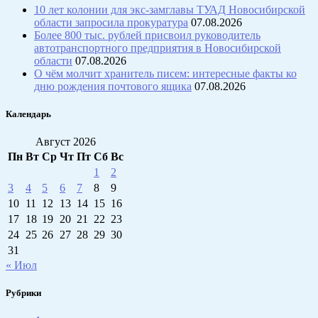
10 лет колонии для экс-замглавы ТУАД Новосибирской
области запросила прокуратура
07.08.2026
Более 800 тыс. рублей присвоил руководитель
автотранспортного предприятия в Новосибирской
области
07.08.2026
О чём молчит хранитель писем: интересные факты ко
дню рождения почтового ящика
07.08.2026
Календарь
Август 2026
Пн
Вт
Ср
Чт
Пт
Сб
Вс
1
2
3
4
5
6
7
8
9
10
11
12
13
14
15
16
17
18
19
20
21
22
23
24
25
26
27
28
29
30
31
« Июл
Рубрики