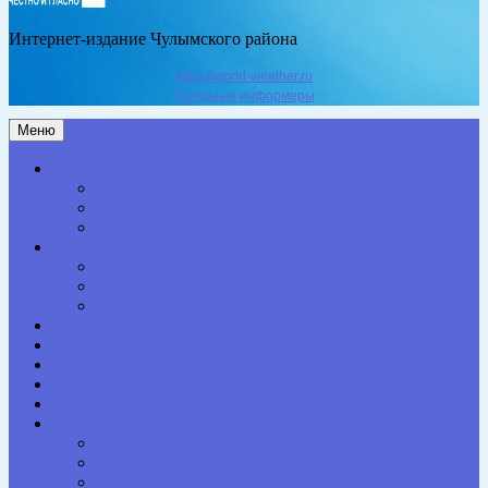
Интернет-издание Чулымского района
https://world-weather.ru
Погодные информеры
Меню
Актуальное
Здоровье
Право
Благоустройство
Общество
Образование
Культура
Спорт
Экономика
Власть
Персона
Сельская жизнь
Происшествия
Специальный проект
Конкурсы. Акции
Опросы. Викторины
Фотогалерея