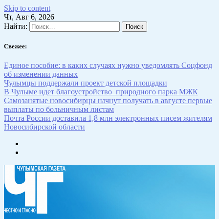
Skip to content
Чт, Авг 6, 2026
Найти:
Свежее:
Единое пособие: в каких случаях нужно уведомлять Соцфонд
об изменении данных
Чулымцы поддержали проект детской площадки
В Чулыме идет благоустройство природного парка МЖК
Самозанятые новосибирцы начнут получать в августе первые
выплаты по больничным листам
Почта России доставила 1,8 млн электронных писем жителям
Новосибирской области