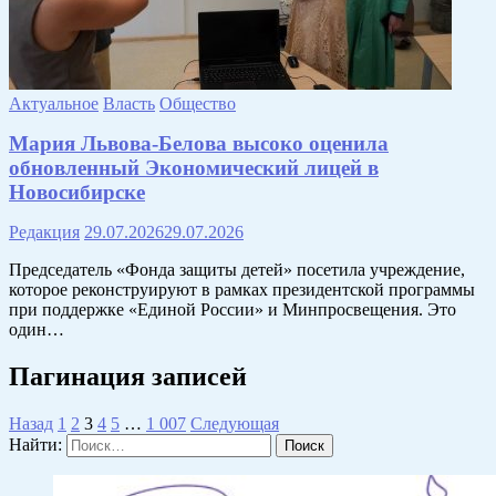
Актуальное
Власть
Общество
Мария Львова-Белова высоко оценила
обновленный Экономический лицей в
Новосибирске
Редакция
29.07.2026
29.07.2026
Председатель «Фонда защиты детей» посетила учреждение,
которое реконструируют в рамках президентской программы
при поддержке «Единой России» и Минпросвещения. Это
один…
Пагинация записей
Назад
1
2
3
4
5
…
1 007
Следующая
Найти: