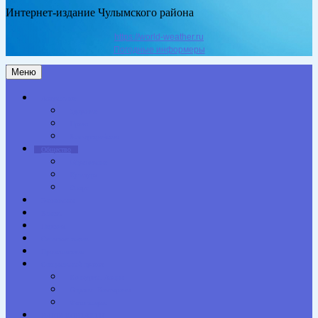
Интернет-издание Чулымского района
https://world-weather.ru
Погодные информеры
Меню
Актуальное
Здоровье
Право
Благоустройство
Общество
Образование
Культура
Спорт
Экономика
Власть
Персона
Сельская жизнь
Происшествия
Специальный проект
Конкурсы. Акции
Опросы. Викторины
Фотогалерея
НАШИ КОНТАКТЫ