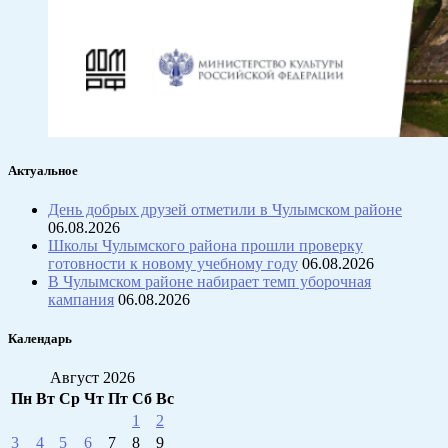
Актуальное
День добрых друзей отметили в Чулымском районе
06.08.2026
Школы Чулымского района прошли проверку
готовности к новому учебному году
06.08.2026
В Чулымском районе набирает темп уборочная
кампания
06.08.2026
Календарь
Август 2026
Пн
Вт
Ср
Чт
Пт
Сб
Вс
1
2
3
4
5
6
7
8
9