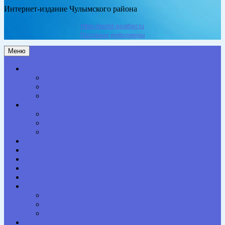
Интернет-издание Чулымского района
https://world-weather.ru
Погодные информеры
Меню
Актуальное
Здоровье
Право
Благоустройство
Общество
Образование
Культура
Спорт
Экономика
Власть
Персона
Сельская жизнь
Происшествия
Специальный проект
Конкурсы. Акции
Опросы. Викторины
Фотогалерея
НАШИ КОНТАКТЫ