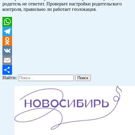
родитель не ответит. Проверьте настройки родительского
контроля, правильно ли работает геолокация.
WhatsApp
Telegram
Odnoklassniki
VK
Email
Найти:
Отправить