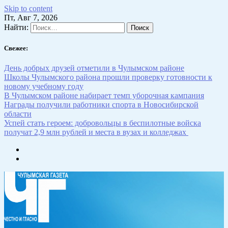
Skip to content
Пт, Авг 7, 2026
Найти:
Свежее:
День добрых друзей отметили в Чулымском районе
Школы Чулымского района прошли проверку готовности к
новому учебному году
В Чулымском районе набирает темп уборочная кампания
Награды получили работники спорта в Новосибирской
области
Успей стать героем: добровольцы в беспилотные войска
получат 2,9 млн рублей и места в вузах и колледжах