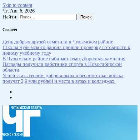
Skip to content
Чт, Авг 6, 2026
Найти:
Свежее:
День добрых друзей отметили в Чулымском районе
Школы Чулымского района прошли проверку готовности к
новому учебному году
В Чулымском районе набирает темп уборочная кампания
Награды получили работники спорта в Новосибирской
области
Успей стать героем: добровольцы в беспилотные войска
получат 2,9 млн рублей и места в вузах и колледжах