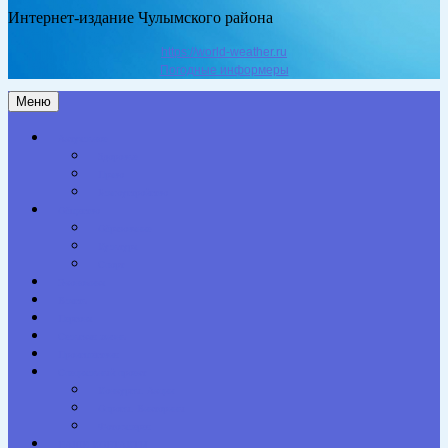
Интернет-издание Чулымского района
https://world-weather.ru
Погодные информеры
Меню
Актуальное
Здоровье
Право
Благоустройство
Общество
Образование
Культура
Спорт
Экономика
Власть
Персона
Сельская жизнь
Происшествия
Специальный проект
Конкурсы. Акции
Опросы. Викторины
Фотогалерея
НАШИ КОНТАКТЫ