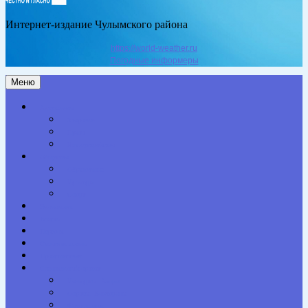
Интернет-издание Чулымского района
https://world-weather.ru
Погодные информеры
Меню
Актуальное
Здоровье
Право
Благоустройство
Общество
Образование
Культура
Спорт
Экономика
Власть
Персона
Сельская жизнь
Происшествия
Специальный проект
Конкурсы. Акции
Опросы. Викторины
Фотогалерея