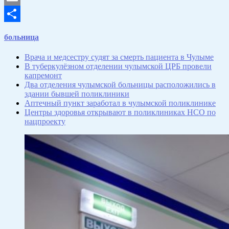
Email
Отправить
больница
Врача и медсестру судят за смерть пациента в Чулыме
В туберкулёзном отделении чулымской ЦРБ провели
капремонт
Два отделения чулымской больницы расположились в
здании бывшей поликлиники
Аптечный пункт заработал в чулымской поликлинике
Центры здоровья открывают в поликлиниках НСО по
нацпроекту