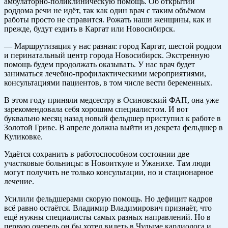
амбулаторно-поликлиническую помощь. Об открытии
роддома речи не идёт, так как один врач с таким объёмом
работы просто не справится. Рожать наши женщины, как и
прежде, будут ездить в Каргат или Новосибирск.
— Маршрутизация у нас разная: город Каргат, шестой роддом
и перинатальный центр города Новосибирск. Экстренную
помощь будем продолжать оказывать. У нас врач будет
заниматься лечебно-профилактическими мероприятиями,
консультациями пациентов, в том числе вести беременных.
В этом году приняли медсестру в Осиновский ФАП, она уже
зарекомендовала себя хорошим специалистом. И вот
буквально месяц назад новый фельдшер приступил к работе в
Золотой Гриве. В апреле должна выйти из декрета фельдшер в
Куликовке.
Удаётся сохранить в работоспособном состоянии две
участковые больницы: в Новоиткуле и Ужанихе. Там люди
могут получить не только консультации, но и стационарное
лечение.
Усилили фельдшерами скорую помощь. Но дефицит кадров
всё равно остаётся. Владимир Владимирович признаёт, что
ещё нужны специалисты самых разных направлений. Но в
первую очередь он бы хотел видеть в Чулыме кардиолога и