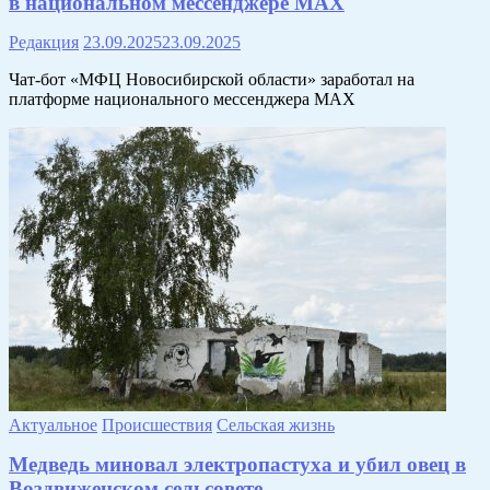
в национальном мессенджере MAX
Редакция
23.09.2025
23.09.2025
Чат-бот «МФЦ Новосибирской области» заработал на
платформе национального мессенджера МАХ
Актуальное
Происшествия
Сельская жизнь
Медведь миновал электропастуха и убил овец в
Воздвиженском сельсовете