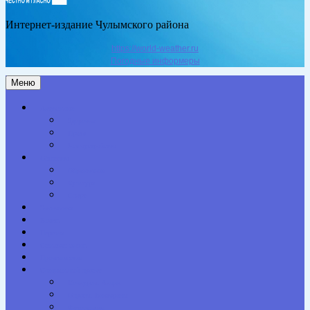
Интернет-издание Чулымского района
https://world-weather.ru
Погодные информеры
Меню
Актуальное
Здоровье
Право
Благоустройство
Общество
Образование
Культура
Спорт
Экономика
Власть
Персона
Сельская жизнь
Происшествия
Специальный проект
Конкурсы. Акции
Опросы. Викторины
Фотогалерея