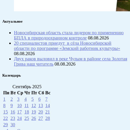
Актуальное
Новосибирская область стала лидером по применению
БПЛА в природоохранном контроле
08.08.2026
20 специалистов приедут в сёла Новосибирской
области по программе «Земский работник культуры»
08.08.2026
Двух раков выловил в реке Чулым в районе села Золотая
Грива наш читатель
08.08.2026
Календарь
Сентябрь 2025
Пн
Вт
Ср
Чт
Пт
Сб
Вс
1
2
3
4
5
6
7
8
9
10
11
12
13
14
15
16
17
18
19
20
21
22
23
24
25
26
27
28
29
30