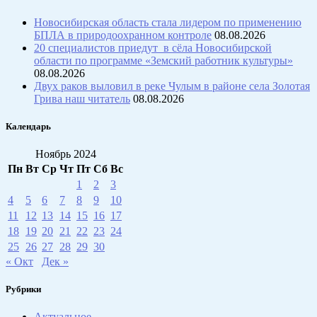
Новосибирская область стала лидером по применению
БПЛА в природоохранном контроле
08.08.2026
20 специалистов приедут в сёла Новосибирской
области по программе «Земский работник культуры»
08.08.2026
Двух раков выловил в реке Чулым в районе села Золотая
Грива наш читатель
08.08.2026
Календарь
Ноябрь 2024
Пн
Вт
Ср
Чт
Пт
Сб
Вс
1
2
3
4
5
6
7
8
9
10
11
12
13
14
15
16
17
18
19
20
21
22
23
24
25
26
27
28
29
30
« Окт
Дек »
Рубрики
Актуальное