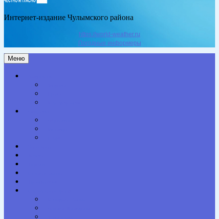
Интернет-издание Чулымского района
https://world-weather.ru
Погодные информеры
Меню
Актуальное
Здоровье
Право
Благоустройство
Общество
Образование
Культура
Спорт
Экономика
Власть
Персона
Сельская жизнь
Происшествия
Специальный проект
Конкурсы. Акции
Опросы. Викторины
Фотогалерея