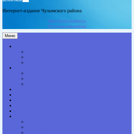
Интернет-издание Чулымского района
https://world-weather.ru
Погодные информеры
Меню
Актуальное
Здоровье
Право
Благоустройство
Общество
Образование
Культура
Спорт
Экономика
Власть
Персона
Сельская жизнь
Происшествия
Специальный проект
Конкурсы. Акции
Опросы. Викторины
Фотогалерея