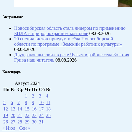
Актуальное
Новосибирская область стала лидером по применению
БПЛА в природоохранном контроле
08.08.2026
20 специалистов приедут в сёла Новосибирской
области по программе «Земский работник культуры»
08.08.2026
Двух раков выловил в реке Чулым в районе села Золотая
Грива наш читатель
08.08.2026
Календарь
Август 2024
Пн
Вт
Ср
Чт
Пт
Сб
Вс
1
2
3
4
5
6
7
8
9
10
11
12
13
14
15
16
17
18
19
20
21
22
23
24
25
26
27
28
29
30
31
« Июл
Сен »