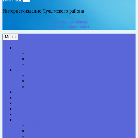
Интернет-издание Чулымского района
https://world-weather.ru
Погодные информеры
Меню
Актуальное
Здоровье
Право
Благоустройство
Общество
Образование
Культура
Спорт
Экономика
Власть
Персона
Сельская жизнь
Происшествия
Специальный проект
Конкурсы. Акции
Опросы. Викторины
Фотогалерея