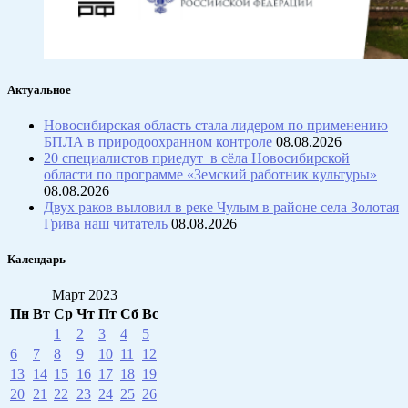
Актуальное
Новосибирская область стала лидером по применению
БПЛА в природоохранном контроле
08.08.2026
20 специалистов приедут в сёла Новосибирской
области по программе «Земский работник культуры»
08.08.2026
Двух раков выловил в реке Чулым в районе села Золотая
Грива наш читатель
08.08.2026
Календарь
Март 2023
Пн
Вт
Ср
Чт
Пт
Сб
Вс
1
2
3
4
5
6
7
8
9
10
11
12
13
14
15
16
17
18
19
20
21
22
23
24
25
26