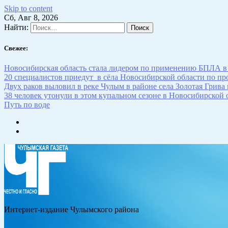
Skip to content
Сб, Авг 8, 2026
Найти:
Свежее:
Новосибирская область стала лидером по применению БПЛА в
20 специалистов приедут в сёла Новосибирской области по п
Двух раков выловил в реке Чулым в районе села Золотая Грива
38 человек утонули в этом купальном сезоне в Новосибирской 
Путь по воде
Интернет-издание Чулымского района