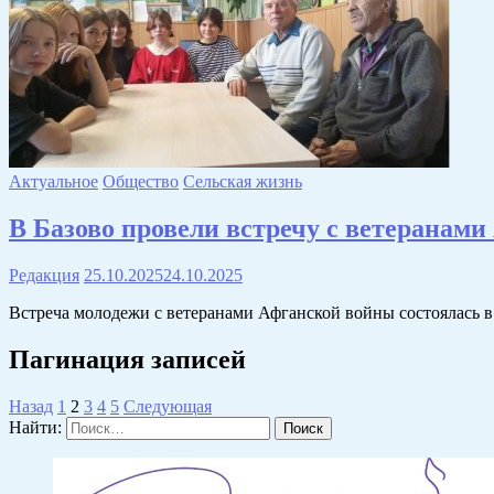
Актуальное
Общество
Сельская жизнь
В Базово провели встречу с ветеранам
Редакция
25.10.2025
24.10.2025
Встреча молодежи с ветеранами Афганской войны состоялась 
Пагинация записей
Назад
1
2
3
4
5
Следующая
Найти: