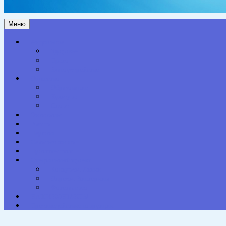
Меню
Актуальное
Здоровье
Право
Благоустройство
Общество
Образование
Культура
Спорт
Экономика
Власть
Персона
Сельская жизнь
Происшествия
Специальный проект
Конкурсы. Акции
Опросы. Викторины
Фотогалерея
НАШИ КОНТАКТЫ
Противодействие коррупции