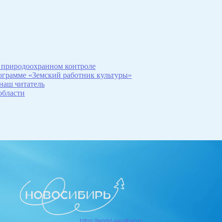
 природоохранном контроле
рограмме «Земский работник культуры»
 наш читатель
области
https://world-weather.ru