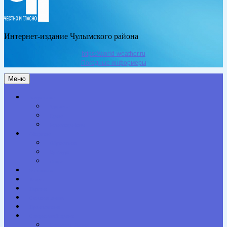
Интернет-издание Чулымского района
https://world-weather.ru
Погодные информеры
Меню
Актуальное
Здоровье
Право
Благоустройство
Общество
Образование
Культура
Спорт
Экономика
Власть
Персона
Сельская жизнь
Происшествия
Специальный проект
Конкурсы. Акции