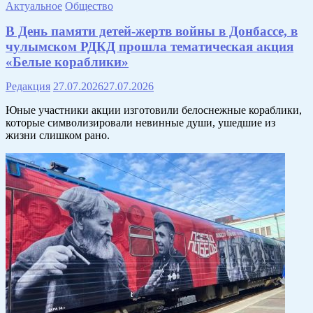
Актуальное
Общество
В День памяти детей-жертв войны в Донбассе, в
чулымском РДКД прошла тематическая акция
«Белые кораблики»
Редакция
27.07.2026
27.07.2026
Юные участники акции изготовили белоснежные кораблики,
которые символизировали невинные души, ушедшие из
жизни слишком рано.