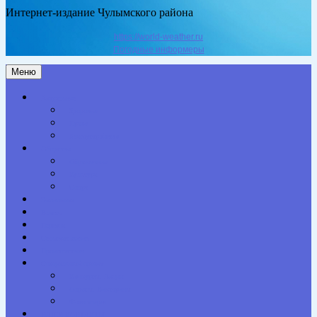
Интернет-издание Чулымского района
https://world-weather.ru
Погодные информеры
Меню
Актуальное
Здоровье
Право
Благоустройство
Общество
Образование
Культура
Спорт
Экономика
Власть
Персона
Сельская жизнь
Происшествия
Специальный проект
Конкурсы. Акции
Опросы. Викторины
Фотогалерея
НАШИ КОНТАКТЫ