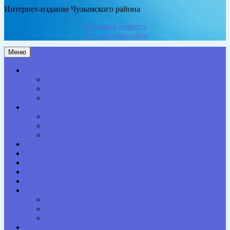
Интернет-издание Чулымского района
https://world-weather.ru
Погодные информеры
Меню
Актуальное
Здоровье
Право
Благоустройство
Общество
Образование
Культура
Спорт
Экономика
Власть
Персона
Сельская жизнь
Происшествия
Специальный проект
Конкурсы. Акции
Опросы. Викторины
Фотогалерея
НАШИ КОНТАКТЫ