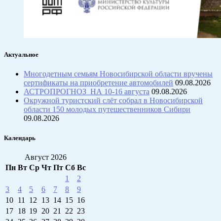
Актуальное
Многодетным семьям Новосибирской области вручены
сертификаты на приобретение автомобилей
09.08.2026
АСТРОПРОГНОЗ НА 10-16 августа
09.08.2026
Окружной туристский слёт собрал в Новосибирской
области 150 молодых путешественников Сибири
09.08.2026
Календарь
Август 2026
Пн
Вт
Ср
Чт
Пт
Сб
Вс
1
2
3
4
5
6
7
8
9
10
11
12
13
14
15
16
17
18
19
20
21
22
23