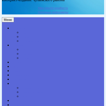
https://world-weather.ru
Погодные информеры
Меню
Актуальное
Здоровье
Право
Благоустройство
Общество
Образование
Культура
Спорт
Экономика
Власть
Персона
Сельская жизнь
Происшествия
Специальный проект
Конкурсы. Акции
Опросы. Викторины
Фотогалерея
НАШИ КОНТАКТЫ
Противодействие коррупции