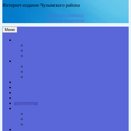
Интернет-издание Чулымского района
https://world-weather.ru
Погодные информеры
Меню
Актуальное
Здоровье
Право
Благоустройство
Общество
Образование
Культура
Спорт
Экономика
Власть
Персона
Сельская жизнь
Происшествия
Специальный проект
Конкурсы. Акции
Опросы. Викторины
Фотогалерея
НАШИ КОНТАКТЫ