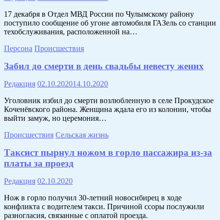
17 декабря в Отдел МВД России по Чулымскому району
поступило сообщение об угоне автомобиля ГАЗель со станции
техобслуживания, расположенной на…
Персона
Происшествия
Забил до смерти в день свадьбы невесту жених
Редакция
02.10.2020
14.10.2020
Уголовник избил до смерти возлюбленную в селе Прокудское
Коченёвского района. Женщина ждала его из колонии, чтобы
выйти замуж, но церемония…
Происшествия
Сельская жизнь
Таксист пырнул ножом в горло пассажира из-за
платы за проезд
Редакция
02.10.2020
Нож в горло получил 30-летний новосибирец в ходе
конфликта с водителем такси. Причиной ссоры послужили
разногласия, связанные с оплатой проезда.