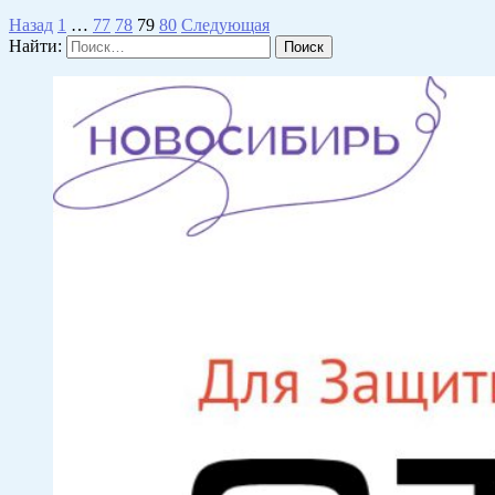
Назад
1
…
77
78
79
80
Следующая
Найти: